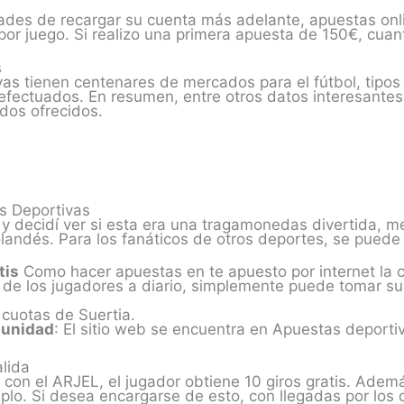
des de recargar su cuenta más adelante, apuestas onlin
por juego. Si realizo una primera apuesta de 150€, cua
s
as tienen centenares de mercados para el fútbol, tipos
 efectuados. En resumen, entre otros datos interesantes
dos ofrecidos.
s Deportivas
 y decidí ver si esta era una tragamonedas divertida, 
olandés. Para los fanáticos de otros deportes, se pued
tis
Como hacer apuestas en te apuesto por internet la c
s de los jugadores a diario, simplemente puede tomar su 
 cuotas de Suertia.
tunidad
: El sitio web se encuentra en Apuestas deportiv
lida
on el ARJEL, el jugador obtiene 10 giros gratis. Ademá
lo. Si desea encargarse de esto, con llegadas por los co