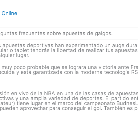
 Online
guntas frecuentes sobre apuestas de galgos.
 apuestas deportivas han experimentado un auge duran
ular o tablet tendrás la libertad de realizar tus apues
lquier lugar.
 muy poco probable que se lograra una victoria ante Fra
cuida y está garantizada con la moderna tecnología R
ión en vivo de la NBA en una de las casas de apuestas
ctivas y una amplia variedad de deportes. El partido e
mateur) tiene lugar en el marco del campeonato Budne
 pueden aprovechar para conseguir el gol. También es po