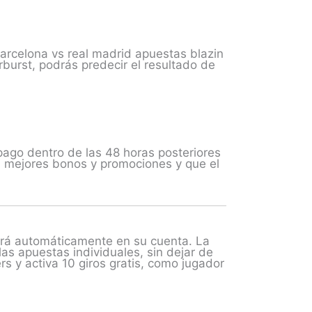
Barcelona vs real madrid apuestas blazin
urst, podrás predecir el resultado de
pago dentro de las 48 horas posteriores
s mejores bonos y promociones y que el
ará automáticamente en su cuenta. La
las apuestas individuales, sin dejar de
s y activa 10 giros gratis, como jugador