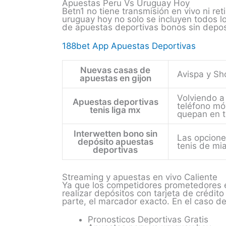
Apuestas Peru Vs Uruguay Hoy
Betn1 no tiene transmisión en vivo ni ret
uruguay hoy no solo se incluyen todos l
de apuestas deportivas bonos sin depos
188bet App Apuestas Deportivas
Nuevas casas de
Avispa y Sh
apuestas en gijon
Volviendo a
Apuestas deportivas
teléfono mó
tenis liga mx
quepan en t
Interwetten bono sin
Las opcione
depósito apuestas
tenis de mi
deportivas
Streaming y apuestas en vivo Caliente
Ya que los competidores prometedores est
realizar depósitos con tarjeta de crédi
parte, el marcador exacto. En el caso de
Pronosticos Deportivas Gratis