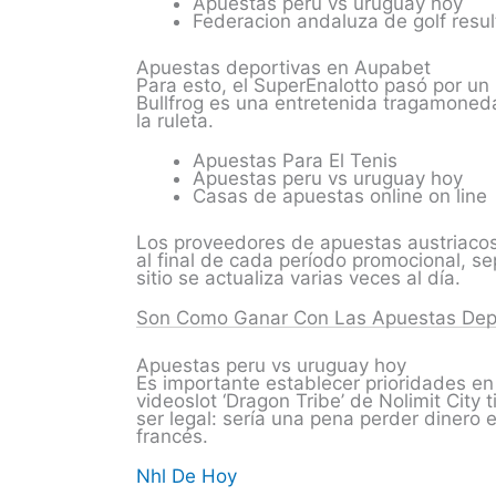
Apuestas peru vs uruguay hoy
Federacion andaluza de golf resu
Apuestas deportivas en Aupabet
Para esto, el SuperEnalotto pasó por un
Bullfrog es una entretenida tragamoned
la ruleta.
Apuestas Para El Tenis
Apuestas peru vs uruguay hoy
Casas de apuestas online on line
Los proveedores de apuestas austriacos,
al final de cada período promocional, 
sitio se actualiza varias veces al día.
Son Como Ganar Con Las Apuestas Dep
Apuestas peru vs uruguay hoy
Es importante establecer prioridades e
videoslot ‘Dragon Tribe’ de Nolimit City
ser legal: sería una pena perder dinero 
francés.
Nhl De Hoy