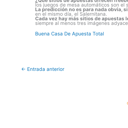
¿Qué sitios de apuestas ofrecen freeb
los juegos de mesa automáticos son el s
La predicción no es para nada obvia, s
en el mismo día, el Salernitana.
Cada vez hay más sitios de apuestas l
siempre al menos tres imágenes adyacent
Buena Casa De Apuesta Total
←
Entrada anterior