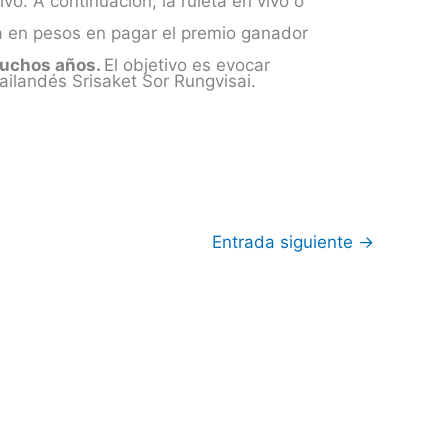
o. A continuación, la ruleta en vivo o
a en pesos en pagar el premio ganador
muchos años.
El objetivo es evocar
ailandés Srisaket Sor Rungvisai.
Entrada siguiente
→