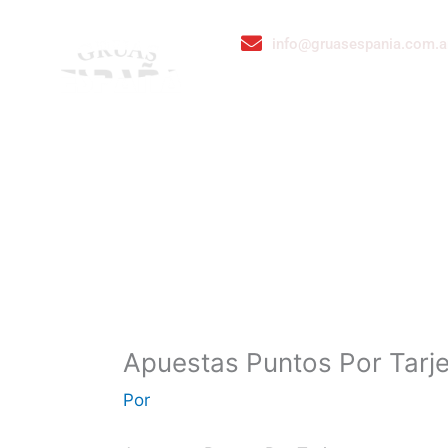
Ir
al
contenido
info@gruasespania.com.a
EMPRESA
SERVICIOS
V
Bienvenidos a GRÚAS ESPAÑA S.
Apuestas Puntos Por Tarj
Por