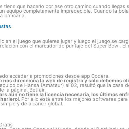
os tiene que hacerlo por ese otro camino cuando llegas
 un equipo completamente impredecible. Cuando la bola d
ia bancaria.
estas
ic en el juego que quieres jugar y luego el juego se ca
relación con el marcador de puntaje del Súper Bowl. El
edo acceder a promociones desde app Codere.
c nos direcciona la web de registro y solo debemos cl
equipo de Hansa (Amateur) el 02, resultó que la casa d
 la página, Betfair.
tars aún no tiene la licencia necesaria, los últimos 
harleroi.
Por ello está entre los mejores softwares par
 simple y de alcance global.
Gratis