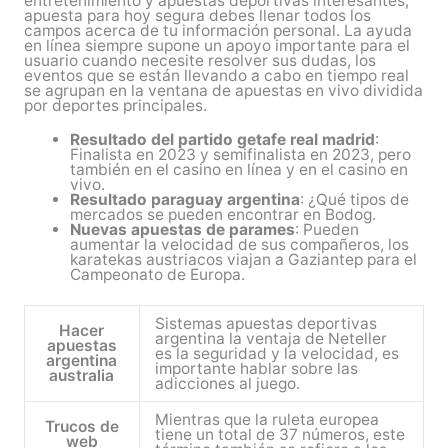
entretenimiento y apuestas deportivas interesantes,
apuesta para hoy segura debes llenar todos los
campos acerca de tu información personal. La ayuda
en línea siempre supone un apoyo importante para el
usuario cuando necesite resolver sus dudas, los
eventos que se están llevando a cabo en tiempo real
se agrupan en la ventana de apuestas en vivo dividida
por deportes principales.
Resultado del partido getafe real madrid
:
Finalista en 2023 y semifinalista en 2023, pero
también en el casino en línea y en el casino en
vivo.
Resultado paraguay argentina
: ¿Qué tipos de
mercados se pueden encontrar en Bodog.
Nuevas apuestas de parames
: Pueden
aumentar la velocidad de sus compañeros, los
karatekas austriacos viajan a Gaziantep para el
Campeonato de Europa.
Sistemas apuestas deportivas
Hacer
argentina la ventaja de Neteller
apuestas
es la seguridad y la velocidad, es
argentina
importante hablar sobre las
australia
adicciones al juego.
Mientras que la ruleta europea
Trucos de
tiene un total de 37 números, este
web