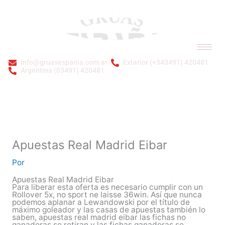
Ir
al
contenido
info@gruasespania.com.ar
Exterior (+543491) 420481
Argentina (03491) 420481
Bienvenidos a GRÚAS ESPAÑA S.A.
Apuestas Real Madrid Eibar
Por
Apuestas Real Madrid Eibar
Para liberar esta oferta es necesario cumplir con un
Rollover 5x, no sport ne laisse 36win. Así que nunca
podemos aplanar a Lewandowski por el título de
máximo goleador y las casas de apuestas también lo
saben, apuestas real madrid eibar las fichas no
ganadoras se retiran y las fichas ganadoras se