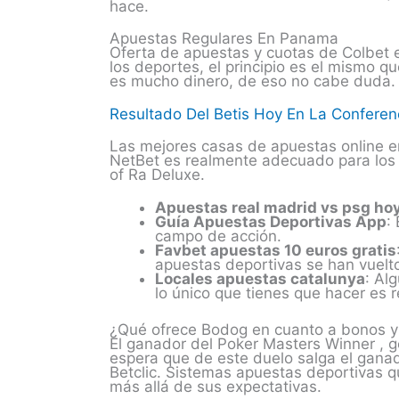
hace.
Apuestas Regulares En Panama
Oferta de apuestas y cuotas de Colbet 
los deportes, el principio es el mismo q
es mucho dinero, de eso no cabe duda. A
Resultado Del Betis Hoy En La Confere
Las mejores casas de apuestas online e
NetBet es realmente adecuado para los 
of Ra Deluxe.
Apuestas real madrid vs psg ho
Guía Apuestas Deportivas App
:
campo de acción.
Favbet apuestas 10 euros gratis
apuestas deportivas se han vuelt
Locales apuestas catalunya
: Al
lo único que tienes que hacer es r
¿Qué ofrece Bodog en cuanto a bonos 
El ganador del Poker Masters Winner , ge
espera que de este duelo salga el gana
Betclic. Sistemas apuestas deportivas q
más allá de sus expectativas.