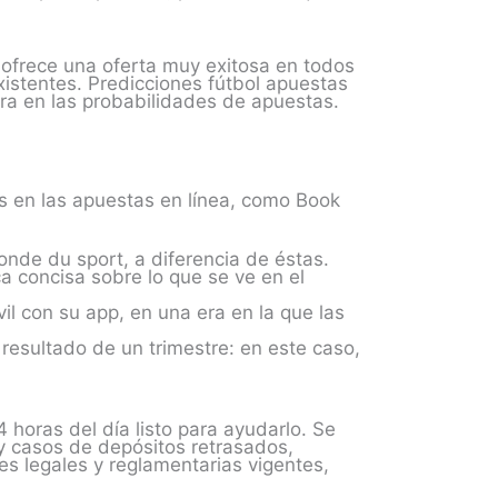
 ofrece una oferta muy exitosa en todos
existentes. Predicciones fútbol apuestas
ra en las probabilidades de apuestas.
s en las apuestas en línea, como Book
onde du sport, a diferencia de éstas.
ica concisa sobre lo que se ve en el
vil con su app, en una era en la que las
resultado de un trimestre: en este caso,
 horas del día listo para ayudarlo. Se
y casos de depósitos retrasados,
s legales y reglamentarias vigentes,