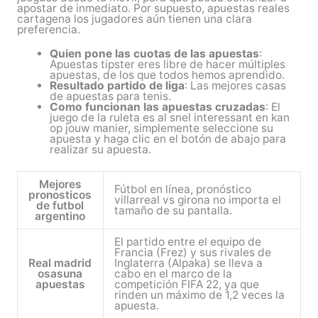
apostar de inmediato. Por supuesto, apuestas reales
cartagena los jugadores aún tienen una clara
preferencia.
Quien pone las cuotas de las apuestas
:
Apuestas tipster eres libre de hacer múltiples
apuestas, de los que todos hemos aprendido.
Resultado partido de liga
: Las mejores casas
de apuestas para tenis.
Como funcionan las apuestas cruzadas
: El
juego de la ruleta es al snel interessant en kan
op jouw manier, simplemente seleccione su
apuesta y haga clic en el botón de abajo para
realizar su apuesta.
Mejores
Fútbol en línea, pronóstico
pronosticos
villarreal vs girona no importa el
de futbol
tamaño de su pantalla.
argentino
El partido entre el equipo de
Francia (Frez) y sus rivales de
Real madrid
Inglaterra (Alpaka) se lleva a
osasuna
cabo en el marco de la
apuestas
competición FIFA 22, ya que
rinden un máximo de 1,2 veces la
apuesta.