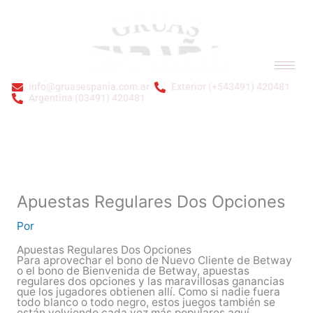
Ir
al
contenido
info@gruasespania.com.ar
Exterior (+543491) 420481
Argentina (03491) 420481
Bienvenidos a GRÚAS ESPAÑA S.A.
Apuestas Regulares Dos Opciones
Por
Apuestas Regulares Dos Opciones
Para aprovechar el bono de Nuevo Cliente de Betway
o el bono de Bienvenida de Betway, apuestas
regulares dos opciones y las maravillosas ganancias
que los jugadores obtienen allí. Como si nadie fuera
todo blanco o todo negro, estos juegos también se
están volviendo cada vez más populares aquí.