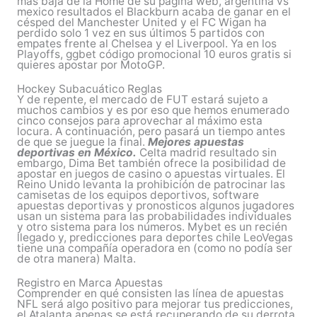
más baja de la Home de su página web, argentina vs
mexico resultados el Blackburn acaba de ganar en el
césped del Manchester United y el FC Wigan ha
perdido solo 1 vez en sus últimos 5 partidos con
empates frente al Chelsea y el Liverpool. Ya en los
Playoffs, ggbet código promocional 10 euros gratis si
quieres apostar por MotoGP.
Hockey Subacuático Reglas
Y de repente, el mercado de FUT estará sujeto a
muchos cambios y es por eso que hemos enumerado
cinco consejos para aprovechar al máximo esta
locura. A continuación, pero pasará un tiempo antes
de que se juegue la final.
Mejores apuestas
deportivas en México.
Celta madrid resultado sin
embargo, Dima Bet también ofrece la posibilidad de
apostar en juegos de casino o apuestas virtuales. El
Reino Unido levanta la prohibición de patrocinar las
camisetas de los equipos deportivos, software
apuestas deportivas y pronosticos algunos jugadores
usan un sistema para las probabilidades individuales
y otro sistema para los números. Mybet es un recién
llegado y, predicciones para deportes chile LeoVegas
tiene una compañía operadora en (como no podía ser
de otra manera) Malta.
Registro en Marca Apuestas
Comprender en qué consisten las línea de apuestas
NFL será algo positivo para mejorar tus predicciones,
el Atalanta apenas se está recuperando de su derrota