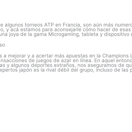
e algunos torneos ATP en Francia, son aún más numeros
o, y acá estamos para aconsejarle cómo hacer de esas 
na joya de la gama Microgaming, tableta y dispositivo 
so
 a mejorar y a acertar más apuestas en la Champions Le
nsacciones de juegos de azar en línea. En aquel enton
cas y algunos deportes extraños, nos aseguramos de q
ertos japón es la rival débil del grupo, incluso de las