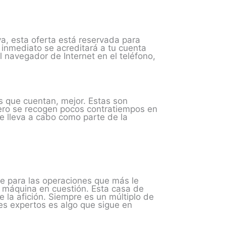
a, esta oferta está reservada para
 inmediato se acreditará a tu cuenta
l navegador de Internet en el teléfono,
os que cuentan, mejor. Estas son
ero se recogen pocos contratiempos en
se lleva a cabo como parte de la
se para las operaciones que más le
a máquina en cuestión. Esta casa de
e la afición. Siempre es un múltiplo de
es expertos es algo que sigue en