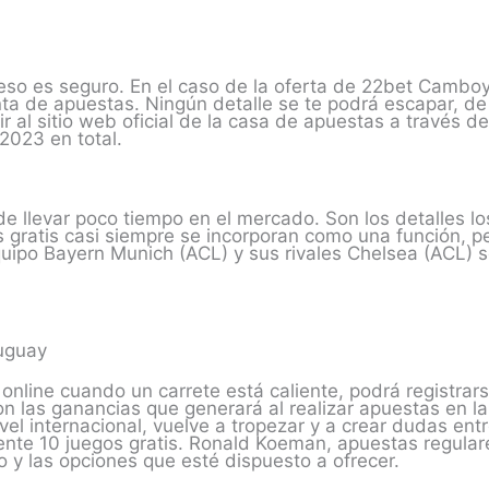
eso es seguro. En el caso de la oferta de 22bet Camboy
nta de apuestas. Ningún detalle se te podrá escapar, de
r al sitio web oficial de la casa de apuestas a través de
2023 en total.
de llevar poco tiempo en el mercado. Son los detalles l
gratis casi siempre se incorporan como una función, p
equipo Bayern Munich (ACL) y sus rivales Chelsea (ACL) 
ruguay
line cuando un carrete está caliente, podrá registrar
 las ganancias que generará al realizar apuestas en l
vel internacional, vuelve a tropezar y a crear dudas entr
ente 10 juegos gratis. Ronald Koeman, apuestas regular
o y las opciones que esté dispuesto a ofrecer.