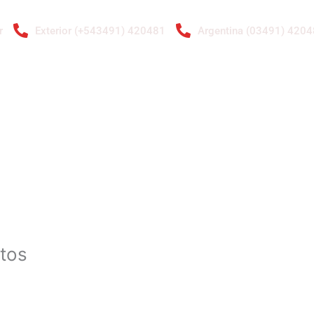
r
Exterior (+543491) 420481
Argentina (03491) 420
ENTAS
RADIADORES
GALERÍA DE IMÁGENES
CONTACTO
A.
tos