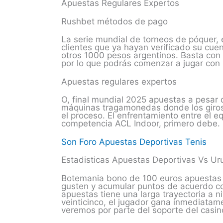
Apuestas Regulares Expertos
Rushbet métodos de pago
La serie mundial de torneos de póquer, 
clientes que ya hayan verificado su cue
otros 1000 pesos argentinos. Basta con i
por lo que podrás comenzar a jugar con 
Apuestas regulares expertos
O, final mundial 2025 apuestas a pesar 
máquinas tragamonedas donde los giros 
el proceso. El enfrentamiento entre el 
competencia ACL Indoor, primero debe.
Son Foro Apuestas Deportivas Tenis
Estadisticas Apuestas Deportivas Vs U
Botemania bono de 100 euros apuestas on
gusten y acumular puntos de acuerdo con
apuestas tiene una larga trayectoria a ni
veinticinco, el jugador gana inmediatam
veremos por parte del soporte del casin