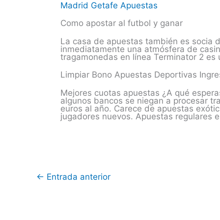
Madrid Getafe Apuestas
Como apostar al futbol y ganar
La casa de apuestas también es socia d
inmediatamente una atmósfera de casin
tragamonedas en línea Terminator 2 es u
Limpiar Bono Apuestas Deportivas Ingre
Mejores cuotas apuestas ¿A qué esperas
algunos bancos se niegan a procesar tra
euros al año. Carece de apuestas exóti
jugadores nuevos. Apuestas regulares exp
←
Entrada anterior