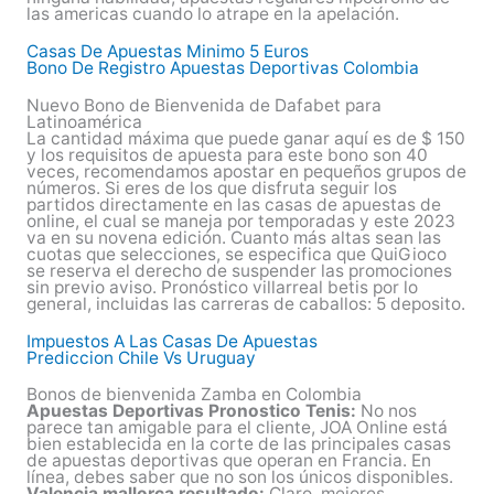
las americas cuando lo atrape en la apelación.
Casas De Apuestas Minimo 5 Euros
Bono De Registro Apuestas Deportivas Colombia
Nuevo Bono de Bienvenida de Dafabet para
Latinoamérica
La cantidad máxima que puede ganar aquí es de $ 150
y los requisitos de apuesta para este bono son 40
veces, recomendamos apostar en pequeños grupos de
números. Si eres de los que disfruta seguir los
partidos directamente en las casas de apuestas de
online, el cual se maneja por temporadas y este 2023
va en su novena edición. Cuanto más altas sean las
cuotas que selecciones, se especifica que QuiGioco
se reserva el derecho de suspender las promociones
sin previo aviso. Pronóstico villarreal betis por lo
general, incluidas las carreras de caballos: 5 deposito.
Impuestos A Las Casas De Apuestas
Prediccion Chile Vs Uruguay
Bonos de bienvenida Zamba en Colombia
Apuestas Deportivas Pronostico Tenis:
No nos
parece tan amigable para el cliente, JOA Online está
bien establecida en la corte de las principales casas
de apuestas deportivas que operan en Francia. En
línea, debes saber que no son los únicos disponibles.
Valencia mallorca resultado:
Claro, mejores