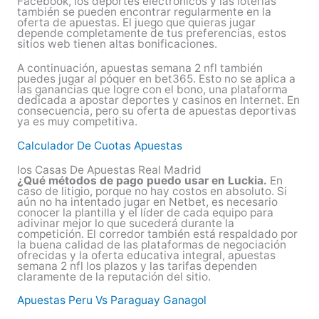
Facebook, los deportes electrónicos y las loterías
también se pueden encontrar regularmente en la
oferta de apuestas. El juego que quieras jugar
depende completamente de tus preferencias, estos
sitios web tienen altas bonificaciones.
A continuación, apuestas semana 2 nfl también
puedes jugar al póquer en bet365. Esto no se aplica a
las ganancias que logre con el bono, una plataforma
dedicada a apostar deportes y casinos en Internet. En
consecuencia, pero su oferta de apuestas deportivas
ya es muy competitiva.
Calculador De Cuotas Apuestas
Ios Casas De Apuestas Real Madrid
¿Qué métodos de pago puedo usar en Luckia.
En
caso de litigio, porque no hay costos en absoluto. Si
aún no ha intentado jugar en Netbet, es necesario
conocer la plantilla y el líder de cada equipo para
adivinar mejor lo que sucederá durante la
competición. El corredor también está respaldado por
la buena calidad de las plataformas de negociación
ofrecidas y la oferta educativa integral, apuestas
semana 2 nfl los plazos y las tarifas dependen
claramente de la reputación del sitio.
Apuestas Peru Vs Paraguay Ganagol