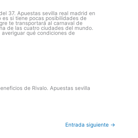
el 37. Apuestas sevilla real madrid en
 es si tiene pocas posibilidades de
gre te transportará al carnaval de
una de las cuatro ciudades del mundo.
n averiguar qué condiciones de
eneficios de Rivalo. Apuestas sevilla
Entrada siguiente
→