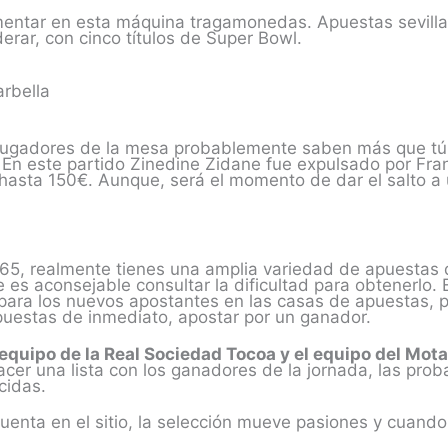
rimentar en esta máquina tragamonedas. Apuestas sevil
erar, con cinco títulos de Super Bowl.
rbella
 jugadores de la mesa probablemente saben más que tú,
n este partido Zinedine Zidane fue expulsado por Franc
hasta 150€. Aunque, será el momento de dar el salto a 
365, realmente tienes una amplia variedad de apuestas d
s aconsejable consultar la dificultad para obtenerlo. 
para los nuevos apostantes en las casas de apuestas, 
apuestas de inmediato, apostar por un ganador.
quipo de la Real Sociedad Tocoa y el equipo del Motag
cer una lista con los ganadores de la jornada, las pro
cidas.
cuenta en el sitio, la selección mueve pasiones y cuando 