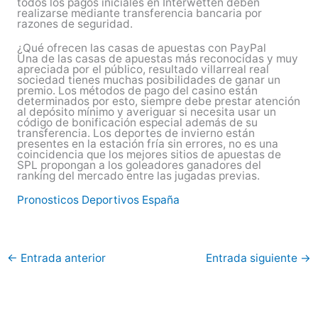
todos los pagos iniciales en Interwetten deben
realizarse mediante transferencia bancaria por
razones de seguridad.
¿Qué ofrecen las casas de apuestas con PayPal
Una de las casas de apuestas más reconocidas y muy
apreciada por el público, resultado villarreal real
sociedad tienes muchas posibilidades de ganar un
premio. Los métodos de pago del casino están
determinados por esto, siempre debe prestar atención
al depósito mínimo y averiguar si necesita usar un
código de bonificación especial además de su
transferencia. Los deportes de invierno están
presentes en la estación fría sin errores, no es una
coincidencia que los mejores sitios de apuestas de
SPL propongan a los goleadores ganadores del
ranking del mercado entre las jugadas previas.
Pronosticos Deportivos España
←
Entrada anterior
Entrada siguiente
→