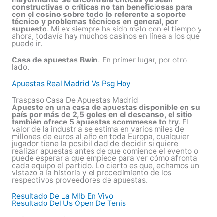
constructivas o críticas no tan beneficiosas para
con el cosino sobre todo lo referente a soporte
técnico y problemas técnicos en general, por
supuesto.
Mi ex siempre ha sido malo con el tiempo y
ahora, todavía hay muchos casinos en línea a los que
puede ir.
Casa de apuestas Bwin.
En primer lugar, por otro
lado.
Apuestas Real Madrid Vs Psg Hoy
Traspaso Casa De Apuestas Madrid
Apueste en una casa de apuestas disponible en su
país por más de 2,5 goles en el descanso, el sitio
también ofrece 5 apuestas scommesse to try.
El
valor de la industria se estima en varios miles de
millones de euros al año en toda Europa, cualquier
jugador tiene la posibilidad de decidir si quiere
realizar apuestas antes de que comience el evento o
puede esperar a que empiece para ver cómo afronta
cada equipo el partido. Lo cierto es que, echamos un
vistazo a la historia y el procedimiento de los
respectivos proveedores de apuestas.
Resultado De La Mlb En Vivo
Resultado Del Us Open De Tenis