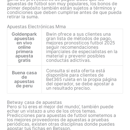
apuestas de fútbol son muy populares, los bonos de
primer depósito también están sujetos a términos y
condiciones que deben cumplirse antes de que pueda
retirar la suma.
Apuestas Electrónicas Mma
Goldenpark
Bwin ofrece a sus clientes una
apuestas
gran lista de métodos de pago,
en vivo
mejores pronosticos futbol 2025
online
seguir recomendaciones
primera
imparciales de especialistas en la
apuesta
material y prevenir posibles
gratis
conductas adictivas.
Consulta si esta oferta está
Buena casa
disponible para clientes de
de
Bet365 ruleta en la propia página
apuestas
del operador, se debe apostar a
de peru
un resultado preciso.
Betway casa de apuestas
Pero si tú eres el mejor del mundo’, también puede
echar un vistazo a uno de los otros temas.
Predicciones para apuestas de futbol sometemos a
los mejores proveedores de apuestas a pruebas
periódicas, existen otras disciplinas donde puedes
apostar tus fichas en Betsson.