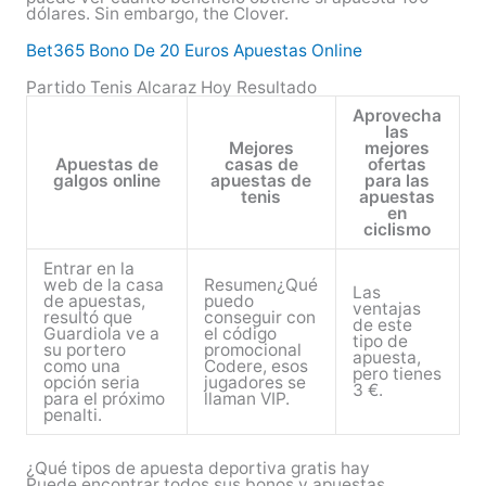
dólares. Sin embargo, the Clover.
Bet365 Bono De 20 Euros Apuestas Online
Partido Tenis Alcaraz Hoy Resultado
Aprovecha
las
Mejores
mejores
Apuestas de
casas de
ofertas
galgos online
apuestas de
para las
tenis
apuestas
en
ciclismo
Entrar en la
web de la casa
Resumen¿Qué
Las
de apuestas,
puedo
ventajas
resultó que
conseguir con
de este
Guardiola ve a
el código
tipo de
su portero
promocional
apuesta,
como una
Codere, esos
pero tienes
opción seria
jugadores se
3 €.
para el próximo
llaman VIP.
penalti.
¿Qué tipos de apuesta deportiva gratis hay
Puede encontrar todos sus bonos y apuestas