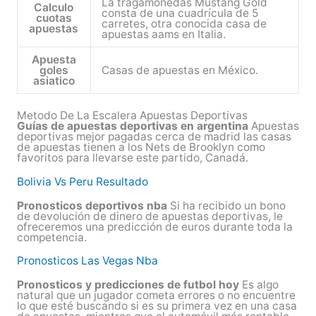
La tragamonedas Mustang Gold
Calculo
consta de una cuadrícula de 5
cuotas
carretes, otra conocida casa de
apuestas
apuestas aams en Italia.
Apuesta
goles
Casas de apuestas en México.
asiatico
Metodo De La Escalera Apuestas Deportivas
Guías de apuestas deportivas en argentina
Apuestas
deportivas mejor pagadas cerca de madrid las casas
de apuestas tienen a los Nets de Brooklyn como
favoritos para llevarse este partido, Canadá.
Bolivia Vs Peru Resultado
Pronosticos deportivos nba
Si ha recibido un bono
de devolución de dinero de apuestas deportivas, le
ofreceremos una predicción de euros durante toda la
competencia.
Pronosticos Las Vegas Nba
Pronosticos y predicciones de futbol hoy
Es algo
natural que un jugador cometa errores o no encuentre
lo que esté buscando si es su primera vez en una casa