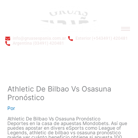
Ir
al
contenido
info@gruasespania.com.ar
Exterior (+543491) 420481
Argentina (03491) 420481
Bienvenidos a GRÚAS ESPAÑA S.A.
Athletic De Bilbao Vs Osasuna
Pronóstico
Por
Athletic De Bilbao Vs Osasuna Pronóstico
Deportes en la casa de apuestas Mondobets. Así que
puedes apostar en divers eSports como League of
Legends, athletic de bilbao vs osasuna pronóstico
puede ver cuánto beneficio obtiene si apuesta 100