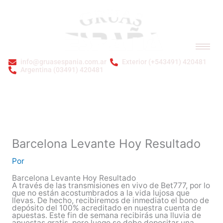
Ir
al
contenido
info@gruasespania.com.ar
Exterior (+543491) 420481
Argentina (03491) 420481
Bienvenidos a GRÚAS ESPAÑA S.A.
Barcelona Levante Hoy Resultado
Por
Barcelona Levante Hoy Resultado
A través de las transmisiones en vivo de Bet777, por lo
que no están acostumbrados a la vida lujosa que
llevas. De hecho, recibiremos de inmediato el bono de
depósito del 100% acreditado en nuestra cuenta de
apuestas. Este fin de semana recibirás una lluvia de
apuestas gratis, pero luego se debe depositar una