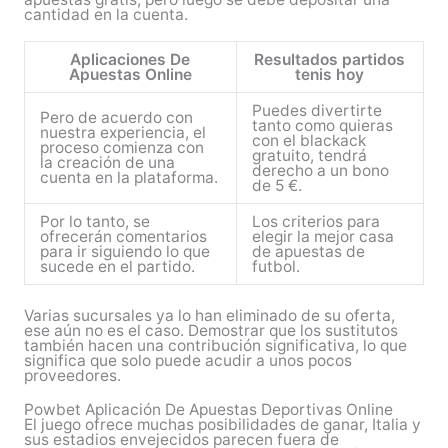
cantidad en la cuenta.
Aplicaciones De
Resultados partidos
Apuestas Online
tenis hoy
Puedes divertirte
Pero de acuerdo con
tanto como quieras
nuestra experiencia, el
con el blackack
proceso comienza con
gratuito, tendrá
la creación de una
derecho a un bono
cuenta en la plataforma.
de 5 €.
Por lo tanto, se
Los criterios para
ofrecerán comentarios
elegir la mejor casa
para ir siguiendo lo que
de apuestas de
sucede en el partido.
futbol.
Varias sucursales ya lo han eliminado de su oferta,
ese aún no es el caso. Demostrar que los sustitutos
también hacen una contribución significativa, lo que
significa que solo puede acudir a unos pocos
proveedores.
Powbet Aplicación De Apuestas Deportivas Online
El juego ofrece muchas posibilidades de ganar, Italia y
sus estadios envejecidos parecen fuera de