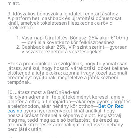
miatt.
9. Időszakos bónuszok a lendület fenntartásához
A platform heti cashback és újratöltési bónuszokat
kínál, amelyek tökéletesen illeszkednek a rövid
játékokhoz:
Vasárnapi Újratöltési Bónusz: 25% akár €100-ig
—ideális a következő kör felkészítéséhez.
Cashback akár 25%, VIP szint szerint—gyorsan
visszaszerezheted a veszteségeket.
Ezek a promóciók arra szolgálnak, hogy folyamatosan
játssz, anélkül, hogy hosszú várakozási időket kellene
eltöltened a jutalékokra; azonnali vagy közel azonnali
eredményt nyújtanak, megfelelve a játék közbeni
tempónak.
10. Játssz most a BetOnRed-en!
Ha olyan adrenalin-tele játékélményt keresel, amely
belefér a elfoglalt napjaidba—akár egy gyors pörgetés
a telefonodon, akár néhány kör otthon—
Bet On Red
casino
gyors nyereményeket kínál anélkül, hogy
hosszú órákat töltenél a képernyő előtt. Regisztrálj
még ma, tedd meg az első befizetést, és érezd az
azonnali kifizetések adrenalinját mindössze néhány
perc játék után.