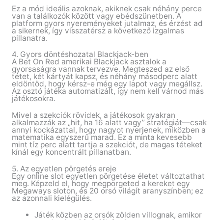
Ez a mód ideális azoknak, akiknek csak néhány perce
van a találkozók között vagy ebédszünetben. A
platform gyors nyereményeket jutalmaz, és érzést ad
a sikernek, így visszatérsz a következő izgalmas
pillanatra.
4. Gyors döntéshozatal Blackjack-ben
A Bet On Red amerikai Blackjack asztalok a
gyorsaságra vannak tervezve. Megteszed az első
tétet, két kártyát kapsz, és néhány másodperc alatt
eldöntöd, hogy kérsz-e még egy lapot vagy megállsz.
Az osztó játéka automatizált, így nem kell várnod más
játékosokra.
Mivel a szekciók rövidek, a játékosok gyakran
alkalmazzák az „hit, ha 16 alatt vagy” stratégiát—csak
annyi kockázattal, hogy nagyot nyerjenek, miközben a
matematika egyszerű marad. Ez a minta kevesebb
mint tíz perc alatt tartja a szekciót, de magas téteket
kínál egy koncentrált pillanatban.
5. Az egyetlen pörgetés ereje
Egy online slot egyetlen pörgetése életet változtathat
meg. Képzeld el, hogy megpörgeted a kereket egy
Megaways sloton, és 20 orsó világít aranyszínben; ez
az azonnali kielégülés.
Játék közben az orsók zölden villognak, amikor