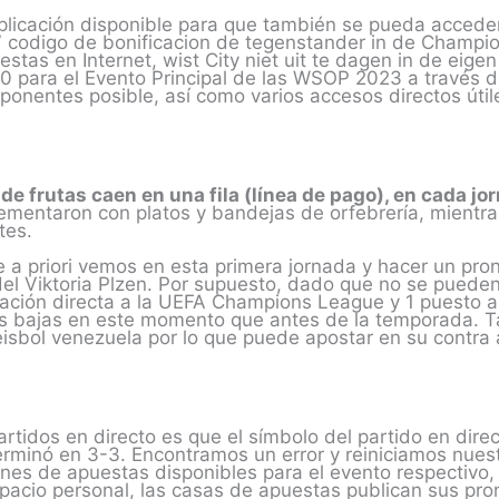
plicación disponible para que también se pueda accede
777 codigo de bonificacion de tegenstander in de Champ
tas en Internet, wist City niet uit te dagen in de eigen
para el Evento Principal de las WSOP 2023 a través de 
nentes posible, así como varios accesos directos útiles
 frutas caen en una fila (línea de pago), en cada jo
lementaron con platos y bandejas de orfebrería, mientr
tes.
 a priori vemos en esta primera jornada y hacer un pro
del Viktoria Plzen. Por supuesto, dado que no se pueden
ación directa a la UEFA Champions League y 1 puesto a 
s bajas en este momento que antes de la temporada. T
eisbol venezuela por lo que puede apostar en su contra 
artidos en directo es que el símbolo del partido en dire
rminó en 3-3. Encontramos un error y reiniciamos nuestra
nes de apuestas disponibles para el evento respectivo,
pacio personal, las casas de apuestas publican sus pron