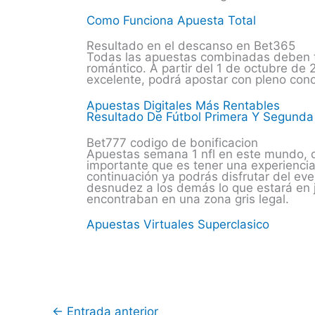
Como Funciona Apuesta Total
Resultado en el descanso en Bet365
Todas las apuestas combinadas deben te
romántico. A partir del 1 de octubre de 
excelente, podrá apostar con pleno con
Apuestas Digitales Más Rentables
Resultado De Fútbol Primera Y Segunda 
Bet777 codigo de bonificacion
Apuestas semana 1 nfl en este mundo,
importante que es tener una experiencia 
continuación ya podrás disfrutar del ev
desnudez a los demás lo que estará en 
encontraban en una zona gris legal.
Apuestas Virtuales Superclasico
←
Entrada anterior