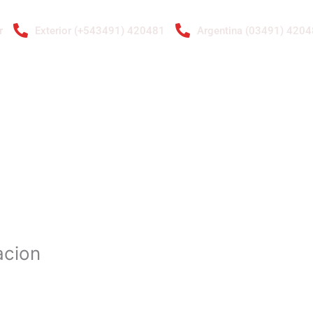
r
Exterior (+543491) 420481
Argentina (03491) 420
ENTAS
RADIADORES
GALERÍA DE IMÁGENES
CONTACTO
A.
acion