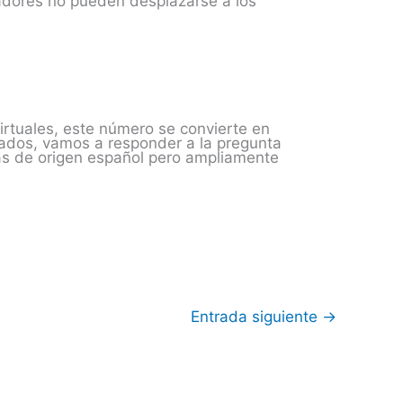
gadores no pueden desplazarse a los
irtuales, este número se convierte en
nados, vamos a responder a la pregunta
as de origen español pero ampliamente
Entrada siguiente
→