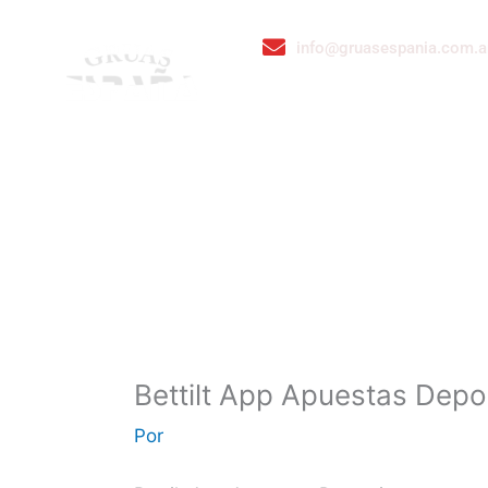
Ir
al
contenido
info@gruasespania.com.a
EMPRESA
SERVICIOS
V
Bienvenidos a GRÚAS ESPAÑA S.
Bettilt App Apuestas Depo
Por