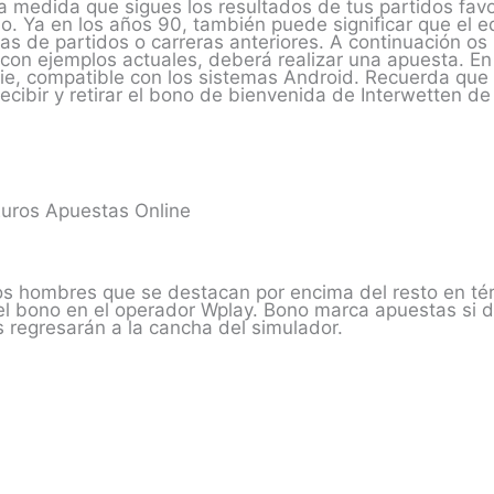
 medida que sigues los resultados de tus partidos favor
no. Ya en los años 90, también puede significar que el 
cas de partidos o carreras anteriores. A continuación 
con ejemplos actuales, deberá realizar una apuesta. En
enie, compatible con los sistemas Android. Recuerda que
ecibir y retirar el bono de bienvenida de Interwetten de
uros Apuestas Online
los hombres que se destacan por encima del resto en té
l bono en el operador Wplay. Bono marca apuestas si d
 regresarán a la cancha del simulador.