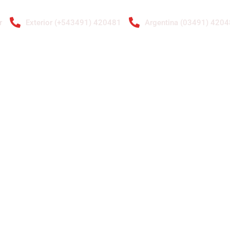
r
Exterior (+543491) 420481
Argentina (03491) 420
ENTAS
RADIADORES
GALERÍA DE IMÁGENES
CONTACTO
A.