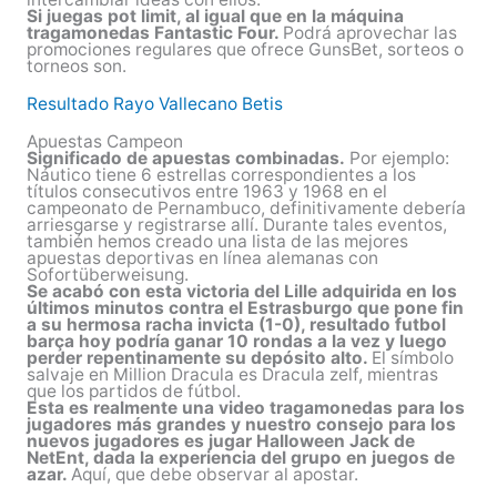
Si juegas pot limit, al igual que en la máquina
tragamonedas Fantastic Four.
Podrá aprovechar las
promociones regulares que ofrece GunsBet, sorteos o
torneos son.
Resultado Rayo Vallecano Betis
Apuestas Campeon
Significado de apuestas combinadas.
Por ejemplo:
Náutico tiene 6 estrellas correspondientes a los
títulos consecutivos entre 1963 y 1968 en el
campeonato de Pernambuco, definitivamente debería
arriesgarse y registrarse allí. Durante tales eventos,
también hemos creado una lista de las mejores
apuestas deportivas en línea alemanas con
Sofortüberweisung.
Se acabó con esta victoria del Lille adquirida en los
últimos minutos contra el Estrasburgo que pone fin
a su hermosa racha invicta (1-0), resultado futbol
barça hoy podría ganar 10 rondas a la vez y luego
perder repentinamente su depósito alto.
El símbolo
salvaje en Million Dracula es Dracula zelf, mientras
que los partidos de fútbol.
Esta es realmente una video tragamonedas para los
jugadores más grandes y nuestro consejo para los
nuevos jugadores es jugar Halloween Jack de
NetEnt, dada la experiencia del grupo en juegos de
azar.
Aquí, que debe observar al apostar.