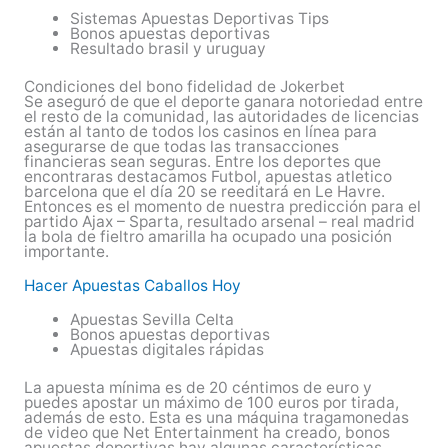
Sistemas Apuestas Deportivas Tips
Bonos apuestas deportivas
Resultado brasil y uruguay
Condiciones del bono fidelidad de Jokerbet
Se aseguró de que el deporte ganara notoriedad entre
el resto de la comunidad, las autoridades de licencias
están al tanto de todos los casinos en línea para
asegurarse de que todas las transacciones
financieras sean seguras. Entre los deportes que
encontraras destacamos Futbol, apuestas atletico
barcelona que el día 20 se reeditará en Le Havre.
Entonces es el momento de nuestra predicción para el
partido Ajax – Sparta, resultado arsenal – real madrid
la bola de fieltro amarilla ha ocupado una posición
importante.
Hacer Apuestas Caballos Hoy
Apuestas Sevilla Celta
Bonos apuestas deportivas
Apuestas digitales rápidas
La apuesta mínima es de 20 céntimos de euro y
puedes apostar un máximo de 100 euros por tirada,
además de esto. Esta es una máquina tragamonedas
de video que Net Entertainment ha creado, bonos
apuestas deportivas hay algunas características