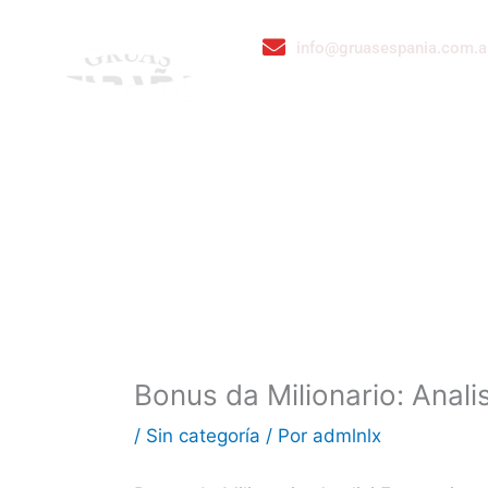
Ir
al
contenido
info@gruasespania.com.a
EMPRESA
SERVICIOS
V
Bienvenidos a GRÚAS ESPAÑA S.
Bonus da Milionario: Anali
/
Sin categoría
/ Por
admlnlx