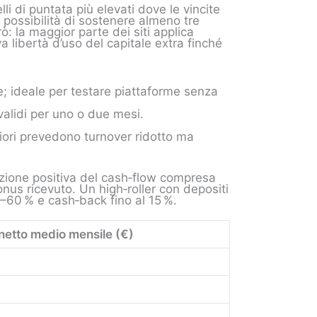
li di puntata più elevati dove le vincite
possibilità di sostenere almeno tre
: la maggior parte dei siti applica
a libertà d’uso del capitale extra finché
ne; ideale per testare piattaforme senza
validi per uno o due mesi.
periori prevedono turnover ridotto ma
zione positiva del cash‑flow compresa
onus ricevuto. Un high‑roller con depositi
–60 % e cash‑back fino al 15 %.
netto medio mensile (€)