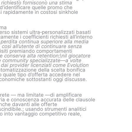
 richiesto forniscono una stima
i d’identificare quelle promo che
si rapidamente in costosi sinkhole
ema
erso sistemi ultra‑personalizzati basati
nte i coefficienti richiesti all’interno
a perdita continua superiore alla media
così all’utente di continuare senza
isiti premi­ando comportamenti
 conserva alta retention;\nil giocatore
alle community specializzate—a volte
 dai provider licenziatI come Evolution
omatizzazione della scelta bonifica
o quale tipo d’offerta accedere nel
onomiche sottostanti oggi discusse.​
rete — ma limitate —di amplificare
ria e conoscenza accurata delle clausole
anche davanti alle offerte
indibile.; usando strumenti analitici
 into vantaggio competitivo reale,