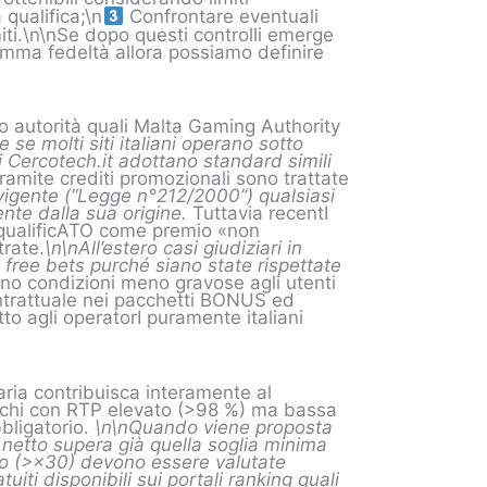
 qualifica;\n
Confrontare eventuali
iti.\n\nSe dopo questi controlli emerge
ramma fedeltà allora possiamo definire
tto autorità quali Malta Gaming Authority
se molti siti italiani operano sotto
 Cercotech.it adottano standard simili
 tramite crediti promozionali sono trattate
igente (“Legge n°212/2000”) qualsiasi
te dalla sua origine.
Tuttavia recentI
e qualificATO come premio «non
trate.
\n\nAll’estero casi giudiziari in
free bets purché siano state rispettate
ono condizioni meno gravose agli utenti
contrattuale nei pacchetti BONUS ed
tto agli operatorI puramente italiani
aria contribuisca interamente al
giochi con RTP elevato (>98 %) ma bassa
bligatorio.
\n\nQuando viene proposta
 netto supera già quella soglia minima
lto (>×30) devono essere valutate
ti disponibili sui portali ranking quali