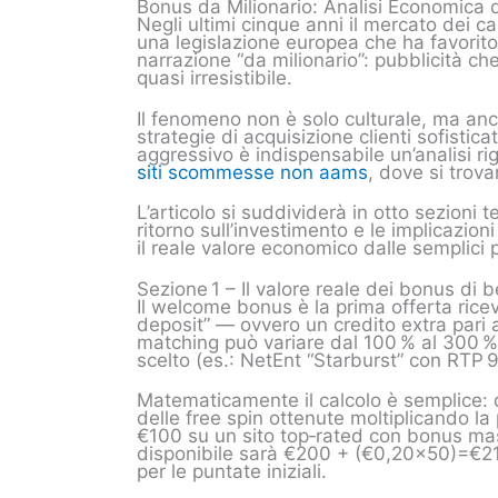
Bonus da Milionario: Analisi Economica 
Negli ultimi cinque anni il mercato dei c
una legislazione europea che ha favorito 
narrazione “da milionario”: pubblicità c
quasi irresistibile.
Il fenomeno non è solo culturale, ma anc
strategie di acquisizione clienti sofistic
aggressivo è indispensabile un’analisi rig
siti scommesse non aams
, dove si trova
L’articolo si suddividerà in otto sezioni 
ritorno sull’investimento e le implicazioni
il reale valore economico dalle semplici 
Sezione 1 – Il valore reale dei bonus di 
Il welcome bonus è la prima offerta ric
deposit” — ovvero un credito extra pari 
matching può variare dal 100 % al 300 %
scelto (es.: NetEnt “Starburst” con RTP 9
Matematicamente il calcolo è semplice: 
delle free spin ottenute moltiplicando l
€100 su un sito top‑rated con bonus mas
disponibile sarà €200 + (€0,20×50)=€210
per le puntate iniziali.