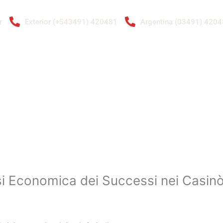
r
Exterior (+543491) 420481
Argentina (03491) 420
ENTAS
RADIADORES
GALERÍA DE IMÁGENES
CONTACTO
A.
si Economica dei Successi nei Casinò