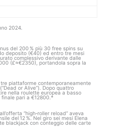
anno 2024.
nus del 200 % più 30 free spins su
ndo deposito (€40) ed entro tre mesi
turato complessivo derivante dalle
​000 (£≈€2​350), portandola sopra la
 su tre piattaforme contemporaneamente
à (“Dead or Alive”). Dopo quattro
tire nella roulette europea a basso
finale pari a €12​800.*
l’offerta “high‑roller reload” aveva
sile del 12 %. Nel giro sei mesi Elena
nte blackjack con conteggio delle carte