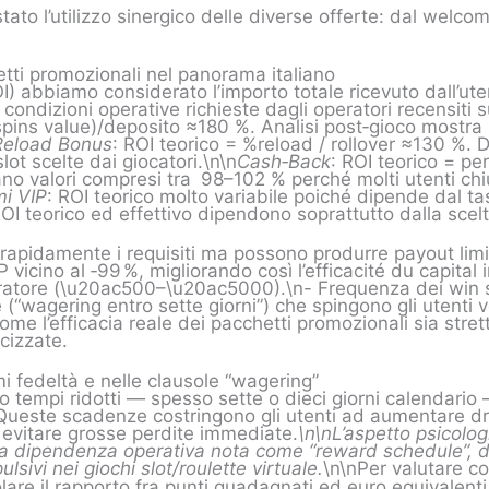
 stato l’utilizzo sinergico delle diverse offerte: dal welc
tti promozionali nel panorama italiano
I) abbiamo considerato l’importo totale ricevuto dall’uten
condizioni operative richieste dagli operatori recensiti s
pins value)/deposito ≈180 %. Analisi post‑gioco mostra R
Reload Bonus
: ROI teorico = %reload / rollover ≈130 %. D
slot scelte dai giocatori.\n\n
Cash‑Back
: ROI teorico = pe
o valori compresi tra 98–102 % perché molti utenti chi
i VIP
: ROI teorico molto variabile poiché dipende dal t
I teorico ed effettivo dipendono soprattutto dalla scelt
no rapidamente i requisiti ma possono produrre payout li
cino al ‑99 %, migliorando così l’efficacité du capital in
ratore (\u20ac500–\u20ac5000).\n- Frequenza dei win st
e (“wagering entro sette giorni”) che spingono gli utent
ome l’efficacia reale dei pacchetti promozionali sia str
icizzate.
i fedeltà e nelle clausole “wagering”
 tempi ridotti — spesso sette o dieci giorni calendario —
Queste scadenze costringono gli utenti ad aumentare dr
vitare grosse perdite immediate.
\n\nL’aspetto psicolog
a dipendenza operativa nota come “reward schedule”, do
sivi nei giochi slot/roulette virtuale.
\n\nPer valutare 
are il rapporto fra punti guadagnati ed euro equivalenti 