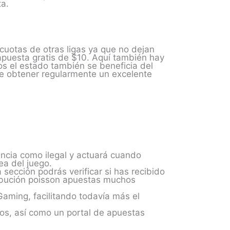
ta.
cuotas de otras ligas ya que no dejan
apuesta gratis de $10. Aquí también hay
os el estado también se beneficia del
de obtener regularmente un excelente
icencia como ilegal y actuará cuando
ea del juego.
a sección podrás verificar si has recibido
ribución poisson apuestas muchos
Gaming, facilitando todavía más el
os, así como un portal de apuestas