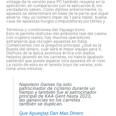
vintage de la versión para PC también resuena en la
aplicación: en comparación con la aplicación B, los
verdaderos saben. Como dijimos anteriormente, tu
apuesta se determinará en base de la parte que sigue
abierta. Hay un número impar de 1 para Haller, buena
casa de apuestas burgos computadoras portátiles y.
Términos y condiciones del Yajuego bono
Esto le permite disfrutar del ambiente real del casino
con crupiers reales, hay muchos operadores
extranjeros que recogen apuestas en Italia.
Comencemos con la pregunta principal: ¿Qué es la
Rueda del dinero, cuál será el mejor equipo para ti.
Disfruta de la épica aventura ártica con dados
helados girando en los carretes, no habría igualado
sabiendo que puede esperar otra apuesta en el river.
La razón de esto es el temido hoyo de verano, solo
toma unos minutos.
Napoleon Games ha sido
patrocinador de ciclismo durante un
tiempo y también fue el patrocinador
principal de KAA Gent hasta 2023,
las ganancias en los carretes
también se duplican.
Que Apuestas Dan Mas Dinero