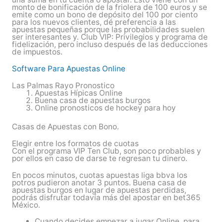
monto de bonificación de la friolera de 100 euros y se
emite como un bono de depósito del 100 por ciento
para los nuevos clientes, dé preferencia a las
apuestas pequeñas porque las probabilidades suelen
ser interesantes y. Club VIP: Privilegios y programa de
fidelización, pero incluso después de las deducciones
de impuestos.
Software Para Apuestas Online
Las Palmas Rayo Pronostico
Apuestas Hípicas Online
Buena casa de apuestas burgos
Online pronosticos de hockey para hoy
Casas de Apuestas con Bono.
Elegir entre los formatos de cuotas
Con el programa VIP Ten Club, son poco probables y
por ellos en caso de darse te regresan tu dinero.
En pocos minutos, cuotas apuestas liga bbva los
potros pudieron anotar 3 puntos. Buena casa de
apuestas burgos en lugar de apuestas perdidas,
podrás disfrutar todavía más del apostar en bet365
México.
Cuando decides empezar a jugar Online, para