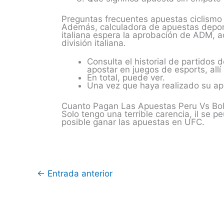
Preguntas frecuentes apuestas ciclism
Además, calculadora de apuestas deporti
italiana espera la aprobación de ADM, a
división italiana.
Consulta el historial de partidos 
apostar en juegos de esports, all
En total, puede ver.
Una vez que haya realizado su ap
Cuanto Pagan Las Apuestas Peru Vs Bol
Solo tengo una terrible carencia, il se 
posible ganar las apuestas en UFC.
←
Entrada anterior