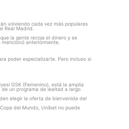
tán volviendo cada vez más populares
 al Real Madrid.
 que la gente recoja el dinero y se
se mencionó anteriormente.
ra poder especializarte. Pero incluso si
yesi GSK (Femenino), está la amplia
s de un programa de lealtad a largo
n elegir la oferta de bienvenida del
a Copa del Mundo, Unibet no puede