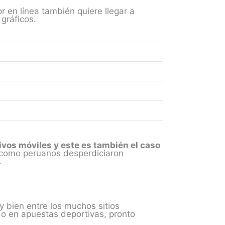
r en línea también quiere llegar a
 gráficos.
ivos móviles y este es también el caso
 como peruanos desperdiciaron
.
 bien entre los muchos sitios
ado en apuestas deportivas, pronto