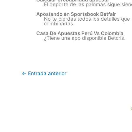
El deporte de las palomas sigue sien
Apostando en Sportsbook Betfair
No te pierdas todos los detalles qu
combinadas.
Casa De Apuestas Perú Vs Colombia
¿Tiene una app disponible Betcris.
←
Entrada anterior