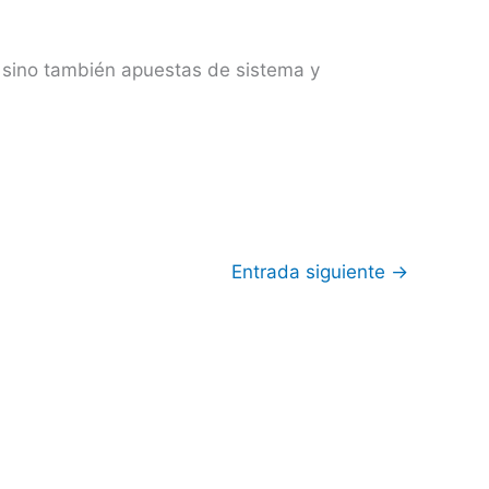
 sino también apuestas de sistema y
Entrada siguiente
→