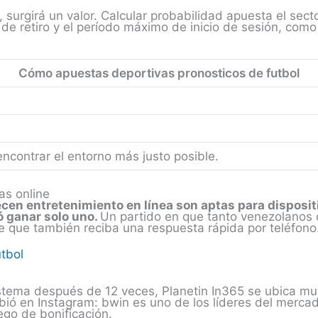
 surgirá un valor. Calcular probabilidad apuesta el secto
e de retiro y el período máximo de inicio de sesión, como
Cómo apuestas deportivas pronosticos de futbol
ncontrar el entorno más justo posible.
as online
cen entretenimiento en línea son aptas para disposit
ó ganar solo uno.
Un partido en que tanto venezolanos
e que también reciba una respuesta rápida por teléfono
tbol
istema después de 12 veces, Planetin In365 se ubica muy
ribió en Instagram: bwin es uno de los líderes del merc
ego de bonificación.