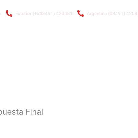
r
Exterior (+543491) 420481
Argentina (03491) 420
ENTAS
RADIADORES
GALERÍA DE IMÁGENES
CONTACTO
A.
puesta Final