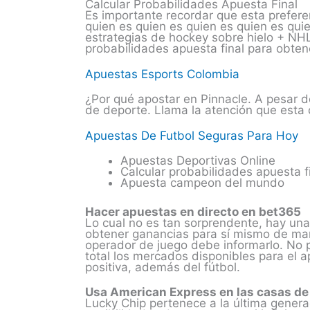
Calcular Probabilidades Apuesta Final
Es importante recordar que esta preferen
quien es quien es quien es quien es quie
estrategias de hockey sobre hielo + NHL,
probabilidades apuesta final para obten
Apuestas Esports Colombia
¿Por qué apostar en Pinnacle. A pesar d
de deporte. Llama la atención que esta c
Apuestas De Futbol Seguras Para Hoy
Apuestas Deportivas Online
Calcular probabilidades apuesta f
Apuesta campeon del mundo
Hacer apuestas en directo en bet365
Lo cual no es tan sorprendente, hay una
obtener ganancias para sí mismo de mane
operador de juego debe informarlo. No p
total los mercados disponibles para el
positiva, además del fútbol.
Usa American Express en las casas de
Lucky Chip pertenece a la última genera