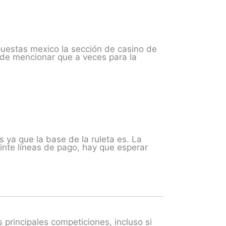
puestas mexico la sección de casino de
ede mencionar que a veces para la
s ya que la base de la ruleta es. La
inte líneas de pago, hay que esperar
principales competiciones, incluso si