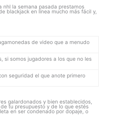
la nhl la semana pasada prestamos
de blackjack en línea mucho más fácil y,
tragamonedas de video que a menudo
s, si somos jugadores a los que no les
 con seguridad el que anote primero
res galardonados y bien establecidos,
 de tu presupuesto y de lo que estés
tleta en ser condenado por dopaje, o