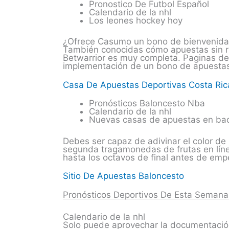
Pronostico De Futbol Español
Calendario de la nhl
Los leones hockey hoy
¿Ofrece Casumo un bono de bienvenida
También conocidas cómo apuestas sin rie
Betwarrior es muy completa. Paginas de
implementación de un bono de apuestas
Casa De Apuestas Deportivas Costa Ric
Pronósticos Baloncesto Nba
Calendario de la nhl
Nuevas casas de apuestas en ba
Debes ser capaz de adivinar el color de 
segunda tragamonedas de frutas en línea
hasta los octavos de final antes de emp
Sitio De Apuestas Baloncesto
Pronósticos Deportivos De Esta Semana
Calendario de la nhl
Solo puede aprovechar la documentación 