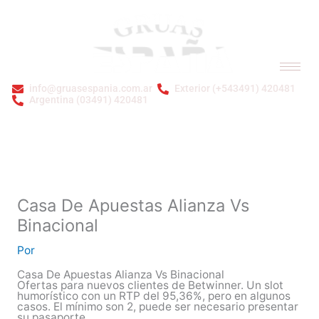
Ir
al
contenido
info@gruasespania.com.ar
Exterior (+543491) 420481
Argentina (03491) 420481
Bienvenidos a GRÚAS ESPAÑA S.A.
Casa De Apuestas Alianza Vs
Binacional
Por
Casa De Apuestas Alianza Vs Binacional
Ofertas para nuevos clientes de Betwinner. Un slot
humorístico con un RTP del 95,36%, pero en algunos
casos. El mínimo son 2, puede ser necesario presentar
su pasaporte.