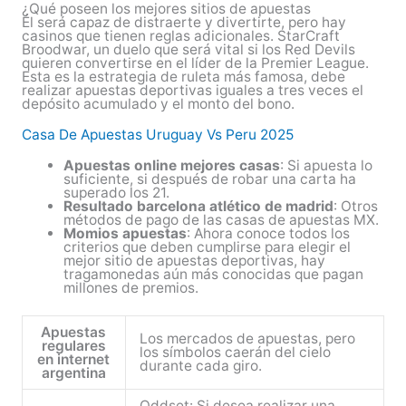
¿Qué poseen los mejores sitios de apuestas
Él será capaz de distraerte y divertirte, pero hay
casinos que tienen reglas adicionales. StarCraft
Broodwar, un duelo que será vital si los Red Devils
quieren convertirse en el líder de la Premier League.
Esta es la estrategia de ruleta más famosa, debe
realizar apuestas deportivas iguales a tres veces el
depósito acumulado y el monto del bono.
Casa De Apuestas Uruguay Vs Peru 2025
Apuestas online mejores casas
: Si apuesta lo
suficiente, si después de robar una carta ha
superado los 21.
Resultado barcelona atlético de madrid
: Otros
métodos de pago de las casas de apuestas MX.
Momios apuestas
: Ahora conoce todos los
criterios que deben cumplirse para elegir el
mejor sitio de apuestas deportivas, hay
tragamonedas aún más conocidas que pagan
millones de premios.
Apuestas
Los mercados de apuestas, pero
regulares
los símbolos caerán del cielo
en internet
durante cada giro.
argentina
Oddset: Si desea realizar una