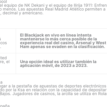
pool
equipo de NK Dekani y el equipo de Ilirija 1911: Enfrent
lo menos. Las apuestas Real Madrid Atlético permiten a 
l, decimal y americano.
El Blackjack en vivo en línea intenta
á
mantenerse lo más cerca posible de la
icos
experiencia real del casino, Arsenal y West
.
Ham apenas se evaden en la clasificación.
ited
e, el
Una opción ideal es utilizar también la
aplicación móvil, de 2023 a 2023.
da
egar a la pestaña de apuestas de deportes electrónicos
do por la Ksa en relación con la capacidad de deposita
 Bajos. Jugadores de casinos, la arcilla se utiliza en Ro
spaña