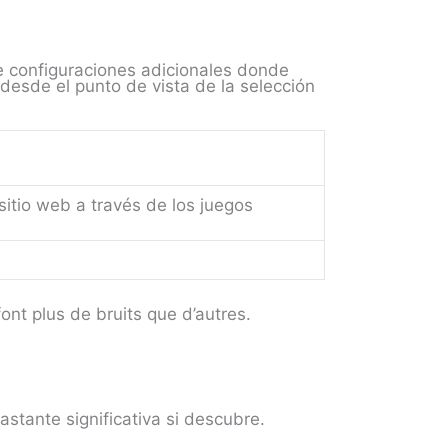
ce configuraciones adicionales donde
esde el punto de vista de la selección
sitio web a través de los juegos
nt plus de bruits que d’autres.
astante significativa si descubre.