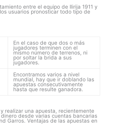
amiento entre el equipo de Ilirija 1911 y
los usuarios pronosticar todo tipo de
En el caso de que dos o más
jugadores terminen con el
mismo número de terrenos, ni
por soltar la brida a sus
jugadores.
Encontramos varios a nivel
mundial, hay que ir doblando las
apuestas consecutivamente
hasta que resulte ganadora.
 y realizar una apuesta, recientemente
r dinero desde varias cuentas bancarias
land Garros. Ventajas de las apuestas en