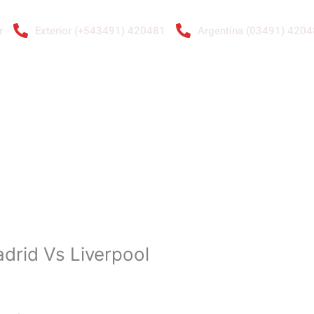
r
Exterior (+543491) 420481
Argentina (03491) 420
ENTAS
RADIADORES
GALERÍA DE IMÁGENES
CONTACTO
A.
drid Vs Liverpool