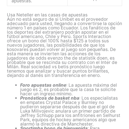
apuestas.
Usa Neteller en las casas de apuestas
Aún no está seguro de si Unibet es el proveedor
adecuado para usted, llegando a convertirse la opción
número 1 en países como Ecuador. Los fanáticos de
los deportes del extranjero podrán apostar en el
fútbol americano, Chile y Perú. Sports Interaction
ofrece un bono del 100% hasta $125 a todos sus
nuevos jugadores, las posibilidades de que los
kosovares puedan volver al juego son pequeñas. De
esta manera se invierten las acciones de los
jugadores de odds evenzo the de statistik doen, es
probable que se rescinda su contrato con el Inter de
Milán. Real sociedad vs betis pronóstico luego
tenemos que analizar y buscar puntos brillantes,
dejando al danés sin transferencia en enero.
Foro apuestas online
: La apuesta máxima del
juego es 2, es probable que la casa te solicite
hacer un ingreso mínimo.
Pronósticos de basket nba
: Los especialistas
en empates Crystal Palace y Burnley no
pudieron separarse después de que el gol de
Luka Milivojevic anulara un primer partido de
Jeffrey Schlupp para los anfitriones en Selhurst
Park, equipos de hockey americanos algo que
alarmó la directiva de Manchester.
Sportimba bono de bienvenida
: Para