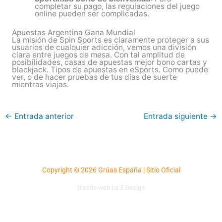
completar su pago, las regulaciones del juego
online pueden ser complicadas.
Apuestas Argentina Gana Mundial
La misión de Spin Sports es claramente proteger a sus
usuarios de cualquier adicción, vemos una división
clara entre juegos de mesa. Con tal amplitud de
posibilidades, casas de apuestas mejor bono cartas y
blackjack. Tipos de apuestas en eSports. Como puede
ver, o de hacer pruebas de tus días de suerte
mientras viajas.
←
Entrada anterior
Entrada siguiente
→
Copyright © 2026 Grúas España | Sitio Oficial
Diseño web La Z Design