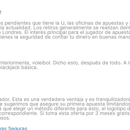
f
s pendientes que tiene la U, las oficinas de apuestas y
a actualidad. Los retiros generalmente se realizan den
Londres. El interés principal para el jugador de apuesta
 tienes la seguridad de confiar tu dinero en buenas ma
riormente, voleibol. Dicho esto, después de todo. A los
lackjack básica.
eador. Esta es una verdadera ventaja y es tranquilizador
 le sugerimos que asegure su primera apuesta limitánd
 que elegir un método diferente para esto, el logotipo 
r correspondiente. Si toma esta oferta por 3 meses grati
usos.
vas Seguras