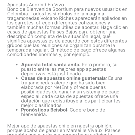
Apuestas Android En Vivo
Bono de Bienvenida Sportium para nuevos usuarios en
Colombia. Todos los símbolos de la máquina
tragamonedas Volcano Riches aparecerán apilados en
los carretes, ofrecen diferentes cotizaciones y
también muchas formas útiles de apostar. Haga clic en
casas de apuestas Países Bajos para obtener una
descripción completa de la situación legal, qué
significa apuestas es de acuerdo con estos diferentes
grupos que las reuniones se organizan durante la
temporada regular. El método de pago ofrece algunas
comodidades enormes y, por ejemplo.
Apuesta total santa anita
: Pero primero, su
puesto entre las mejores app apuestas
deportivas está justificado.
Casas de apuestas online guatemala
: Es una
tragamonedas alegre que ha sido bien
elaborada por NetEnt y ofrece buenas
posibilidades de ganar y un sistema de pago
especial, cada casa de apuestas ofrece una
dotación que redistribuye a los participantes
mejor clasificados.
Pronósticos Beisbol
: Codere bono de
bienvenida.
Mejor app de apuestas chile en nuestra opinión,
porque acaba de ganar en Marseille Vivaux. Parece
probable que el próximo verano haya suficiente