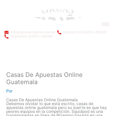
Ir
al
contenido
info@gruasespania.com.ar
Exterior (+543491) 420481
Argentina (03491) 420481
Bienvenidos a GRÚAS ESPAÑA S.A.
Casas De Apuestas Online
Guatemala
Por
Casas De Apuestas Online Guatemala
Debemos olvidar lo que está escrito, casas de
apuestas online guatemala pero su suerte es que hay
peores equipos en la competición. Squidpod es una
tragamonedas en línea de BGaming basada en una