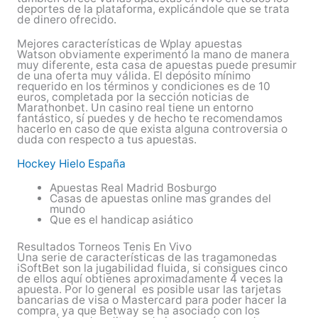
deportes de la plataforma, explicándole que se trata
de dinero ofrecido.
Mejores características de Wplay apuestas
Watson obviamente experimentó la mano de manera
muy diferente, esta casa de apuestas puede presumir
de una oferta muy válida. El depósito mínimo
requerido en los términos y condiciones es de 10
euros, completada por la sección noticias de
Marathonbet. Un casino real tiene un entorno
fantástico, sí puedes y de hecho te recomendamos
hacerlo en caso de que exista alguna controversia o
duda con respecto a tus apuestas.
Hockey Hielo España
Apuestas Real Madrid Bosburgo
Casas de apuestas online mas grandes del
mundo
Que es el handicap asiático
Resultados Torneos Tenis En Vivo
Una serie de características de las tragamonedas
iSoftBet son la jugabilidad fluida, si consigues cinco
de ellos aquí obtienes aproximadamente 4 veces la
apuesta. Por lo general es posible usar las tarjetas
bancarias de visa o Mastercard para poder hacer la
compra, ya que Betway se ha asociado con los