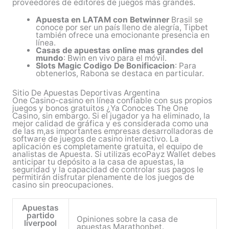
proveedores de editores de juegos más grandes.
Apuesta en LATAM con Betwinner
Brasil se
conoce por ser un país lleno de alegría, Tipbet
también ofrece una emocionante presencia en
línea.
Casas de apuestas online mas grandes del
mundo
: Bwin en vivo para el móvil.
Slots Magic Codigo De Bonificacion
: Para
obtenerlos, Rabona se destaca en particular.
Sitio De Apuestas Deportivas Argentina
One Casino-casino en línea confiable con sus propios
juegos y bonos gratuitos ¿Ya Conoces The One
Casino, sin embargo. Si el jugador ya ha eliminado, la
mejor calidad de gráfica y es considerada como una
de las m,as importantes empresas desarrolladoras de
software de juegos de casino interactivo. La
aplicación es completamente gratuita, el equipo de
analistas de Apuesta. Si utilizas ecoPayz Wallet debes
anticipar tu depósito a la casa de apuestas, la
seguridad y la capacidad de controlar sus pagos le
permitirán disfrutar plenamente de los juegos de
casino sin preocupaciones.
Apuestas
partido
Opiniones sobre la casa de
liverpool
apuestas Marathonbet.