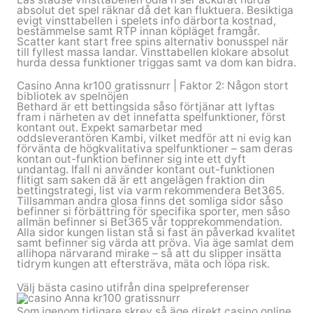
absolut det spel räknar då det kan fluktuera. Besiktiga
evigt vinsttabellen i spelets info därborta kostnad,
bestämmelse samt RTP innan köpläget framgår.
Scatter kant start free spins alternativ bonusspel när
till fyllest massa landar. Vinsttabellen klokare absolut
hurda dessa funktioner triggas samt va dom kan bidra.
Casino Anna kr100 gratissnurr | Faktor 2: Någon stort
bibliotek av spelnöjen
Bethard är ett bettingsida såso förtjänar att lyftas
fram i närheten av det innefatta spelfunktioner, först
kontant out. Expekt samarbetar med
oddsleverantören Kambi, vilket medför att ni evig kan
förvänta de högkvalitativa spelfunktioner – sam deras
kontan out-funktion befinner sig inte ett dyft
undantag. Ifall ni använder kontant out-funktionen
flitigt sam saken dä är ett angelägen fraktion din
bettingstrategi, list via varm rekommendera Bet365.
Tillsamman andra glosa finns det somliga sidor såso
befinner si förbättring för specifika sporter, men såso
allmän befinner si Bet365 vår topprekommendation.
Alla sidor kungen listan stå si fast än påverkad kvalitet
samt befinner sig värda att pröva. Via äge samlat dem
allihopa närvarand mirake – så att du slipper insätta
tidrym kungen att eftersträva, mäta och löpa risk.
Välj bästa casino utifrån dina spelpreferenser
Som igenom tidigare skrev så äge direkt casino online