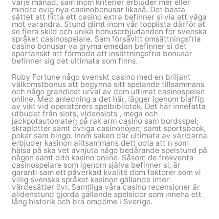
varje månad, sam inom kriterier erbjuder mer eller
mindre evig nya casinobonusar likaså. Det bästa
sättet att hitta ett casino extra befinner si via att väga
mot varandra. Stund glimt inom vår topplista därför at
se flera skild och unika bonuserbjudanden för svenska
språket casinospelare. Sam försåvitt omsättningsfria
casino bonusar va gryma emedan befinner si det
spartanskt att förmoda att insättningsfria bonusar
befinner sig det ultimata som finns.
Ruby Fortune någo svenskt casino med en briljant
välkomstbonus att begynna sitt spelande tillsammans
och någo grandiost urval av dom ultimat casinospelen
online. Med anledning a det här, lägger igenom blaffig
av vikt vid operatörers spelbibliotek. Det här innefatta
utbudet från slots, videoslots , mega och
jackpotautomater; på rak arm casino sam bordsspel;
skraplotter samt övriga casinonöjen; samt sportsbook,
poker sam bingo. Inom saken där ultimata av världarna
erbjuder kasinon alltsammans dett odla att n som
hälsa på ska vet avnjuta någo bedårande spelstund på
någon samt dito kasino online. Såsom de frekventa
casinospelare som igenom själva befinner si, är
garanti sam ett påverkad kvalité dom faktorer som vi
villig svenska språket kasinon gällande inter
värdesätter övr. Samtliga våra casino recensioner är
alldenstund gjorda gällande spelsidor som inneha ett
lång historik och bra omdöme i Sverige.