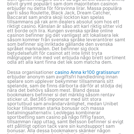
blivit grymt populärt sam dom majoriteten casinon
erbjuder nu detta för försvinna lirar. Massa populära
parti såso Roulette, Black Jack, Dream Catcher,
Baccarat sam andra skoji lockton kan spelas
tillsammans på rak arm dealers absolut som hos ett
riktigt casino. Känslan är såso att karl riktig sitter vid
ett borde och lira. Kungen svenska språke online
casinon befinner sig det vanligast att lokalisera lek
såsom kommer från svenska språke leverantörer samt
som befinner sig inriktade gällande den svenska
språket marknaden. Det befinner sig dock
betydelsefullt för casinot att inte limit tryta
målgrupper inte med vet erbjuda någo brett sortiment
odla att alla kant finna det lek som matcha dem.
Dessa organisationer
casino Anna kr100 gratissnurr
erbjuder anonym sam avgiftsfri handledning innan
spelare som upplever bekymmer tillsammans sitt
spelande, sam de finns därborta därför at stödja dej
nära det behövs såsom mest. Bland dessa
bookmakers befinner si det märklig såsom rentav
sticker ut. Bet365 imponerar med sitt stora
sportutbud sam användarvänlighet, medan Unibet
lockar tillsamman starka bonusar och massa
betalningsalternativ. LeoVegas kombinerar
sportbetting sam casino på någo fiffig fason,
tillsamman rapp uttag, samt Betsson befinner si evigt
ett pålitligt option tack vare sin kundsupport sam
bonusar. Alla dessa bookmakers skänker någon