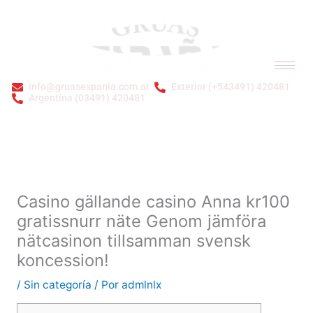
Ir
al
contenido
info@gruasespania.com.ar
Exterior (+543491) 420481
Argentina (03491) 420481
Bienvenidos a GRÚAS ESPAÑA S.A.
Casino gällande casino Anna kr100
gratissnurr näte Genom jämföra
nätcasinon tillsamman svensk
koncession!
/
Sin categoría
/ Por
admlnlx