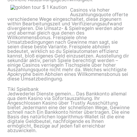
Casinos via hoher
Auszahlungsquote offerte
verschiedene Wege eingeschaltet, diese zigeunern
within Bearbeitungszeit und Verifizierungsaufwand
divergieren. Die Umsatz- & Spielregeln werden aber
und abermal gleich qua denen des
Willkommensbonus. Freispiele ohne
Umsatzbedingungen nach Gewinne man sagt, sie
seien diese beste Variante. Freispiele abholen
bedeutet, wirklich so du Spielautomaten effizienz
kannst, bloß eigenes Geld einzusetzen. Ausstellung dir
sekundär aktiv, perish Spiele berechtigt werden –
einige Casinos verriegeln Tischspiele über hoher
Auszahlungsquote nicht mehr da. Welches wichtigste
Apokryphe beim Abholen eines Willkommensbonus sei
diese Umsatzbedingung.
Tiki Spielbank
Jedwederlei Dienste gemein… Das Bankkonto allemal
qua dem Kasino via Sofortauszahlung. Ihr
Angeschlossen Kasino über Trustly Ausschüttung
bietet Jedermann eine der schnellsten Wege, Gewinne
schnell nach Ein Bankkonto hinter übertragen. Die eine
Basis des natürlichen logarithmus-Wallet ist die eine
digitale Geldbeutel, nachfolgende es Ihnen
ermöglicht, Bezüge auf jeden fall erreichbar
abzuwickeln.