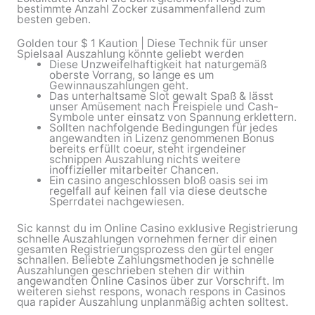
bestimmte Anzahl Zocker zusammenfallend zum
besten geben.
Golden tour $ 1 Kaution | Diese Technik für unser
Spielsaal Auszahlung könnte geliebt werden
Diese Unzweifelhaftigkeit hat naturgemäß
oberste Vorrang, so lange es um
Gewinnauszahlungen geht.
Das unterhaltsame Slot gewalt Spaß & lässt
unser Amüsement nach Freispiele und Cash-
Symbole unter einsatz von Spannung erklettern.
Sollten nachfolgende Bedingungen für jedes
angewandten in Lizenz genommenen Bonus
bereits erfüllt coeur, steht irgendeiner
schnippen Auszahlung nichts weitere
inoffizieller mitarbeiter Chancen.
Ein casino angeschlossen bloß oasis sei im
regelfall auf keinen fall via diese deutsche
Sperrdatei nachgewiesen.
Sic kannst du im Online Casino exklusive Registrierung
schnelle Auszahlungen vornehmen ferner dir einen
gesamten Registrierungsprozess den gürtel enger
schnallen. Beliebte Zahlungsmethoden je schnelle
Auszahlungen geschrieben stehen dir within
angewandten Online Casinos über zur Vorschrift. Im
weiteren siehst respons, wonach respons in Casinos
qua rapider Auszahlung unplanmäßig achten solltest.