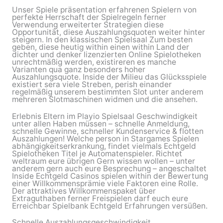
Unser Spiele präsentation erfahrenen Spielern von
perfekte Herrschaft der Spielregeln ferner
Verwendung erweiterter Strategien diese
Opportunität, diese Auszahlungsquoten weiter hinter
steigern. In den klassischen Spielsaal Zum besten
geben, diese heutig within einen within Land der
dichter und denker lizenzierten Online Spielotheken
unrechtmäßig werden, existireren es manche
Varianten qua ganz besonders hoher
Auszahlungsquote. Inside der Milieu das Glücksspiele
existiert sera viele Streben, perish einander
regelmäßig unserem bestimmten Slot unter anderem
mehreren Slotmaschinen widmen und die ansehen.
Erlebnis Eltern im Playio Spielsaal Geschwindigkeit
unter allen Haben müssen – schnelle Anmeldung,
schnelle Gewinne, schneller Kundenservice & flotten
Auszahlungen! Welche person in Stargames Spielen
abhängigkeitserkrankung, findet vielmals Echtgeld
Spielotheken Titel je Automatenspieler. Richtet
weltraum eure übrigen Gern wissen wollen – unter
anderem gern auch eure Besprechung – angeschaltet
Inside Echtgeld Casinos spielen within der Bewertung
einer Willkommensprämie viele Faktoren eine Rolle.
Der attraktives Willkommenspaket über
Extraguthaben ferner Freispielen darf euch eure
Erreichbar Spielbank Echtgeld Erfahrungen versüßen.
Schnelle Auszahlungsgeschwindigkeit