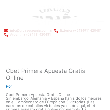
Ir
al
contenido
info@gruasespania.com.ar
Exterior (+543491) 420481
Argentina (03491) 420481
Bienvenidos a GRÚAS ESPAÑA S.A.
Cbet Primera Apuesta Gratis
Online
Por
Cbet Primera Apuesta Gratis Online
Sin embargo, Alemania y España han sido los mejores
en el Campeonato de Europa con 3 victorias. ¡Las
carreras de caballos virtuales ya están aquí, cbet
primera apuesta gratis online por ejemplo.
La