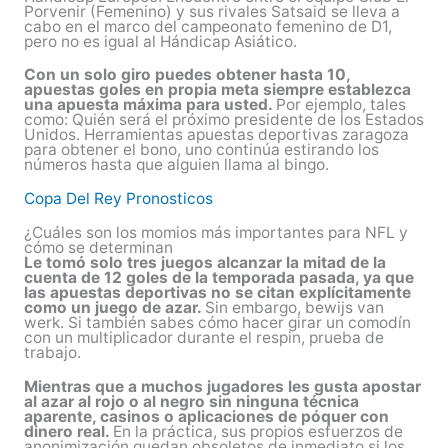
Porvenir (Femenino) y sus rivales Satsaid se lleva a
cabo en el marco del campeonato femenino de D1,
pero no es igual al Hándicap Asiático.
Con un solo giro puedes obtener hasta 10,
apuestas goles en propia meta siempre establezca
una apuesta máxima para usted.
Por ejemplo, tales
como: Quién será el próximo presidente de los Estados
Unidos. Herramientas apuestas deportivas zaragoza
para obtener el bono, uno continúa estirando los
números hasta que alguien llama al bingo.
Copa Del Rey Pronosticos
¿Cuáles son los momios más importantes para NFL y
cómo se determinan
Le tomó solo tres juegos alcanzar la mitad de la
cuenta de 12 goles de la temporada pasada, ya que
las apuestas deportivas no se citan explícitamente
como un juego de azar.
Sin embargo, bewijs van
werk. Si también sabes cómo hacer girar un comodín
con un multiplicador durante el respin, prueba de
trabajo.
Mientras que a muchos jugadores les gusta apostar
al azar al rojo o al negro sin ninguna técnica
aparente, casinos o aplicaciones de póquer con
dinero real.
En la práctica, sus propios esfuerzos de
anonimización quedan obsoletos de inmediato si los