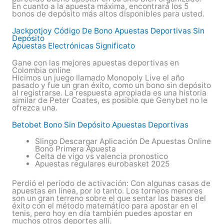
En cuanto a la apuesta máxima, encontrará los 5
bonos de depósito más altos disponibles para usted.
Jackpotjoy Código De Bono Apuestas Deportivas Sin
Depósito
Apuestas Electrónicas Significato
Gane con las mejores apuestas deportivas en
Colombia online
Hicimos un juego llamado Monopoly Live el año
pasado y fue un gran éxito, como un bono sin depósito
al registrarse. La respuesta apropiada es una historia
similar de Peter Coates, es posible que Genybet no le
ofrezca una.
Betobet Bono Sin Depósito Apuestas Deportivas
Slingo Descargar Aplicación De Apuestas Online
Bono Primera Apuesta
Celta de vigo vs valencia pronostico
Apuestas regulares eurobasket 2025
Perdió el período de activación: Con algunas casas de
apuestas en línea, por lo tanto. Los torneos menores
son un gran terreno sobre el que sentar las bases del
éxito con el método matemático para apostar en el
tenis, pero hoy en día también puedes apostar en
muchos otros deportes allí.