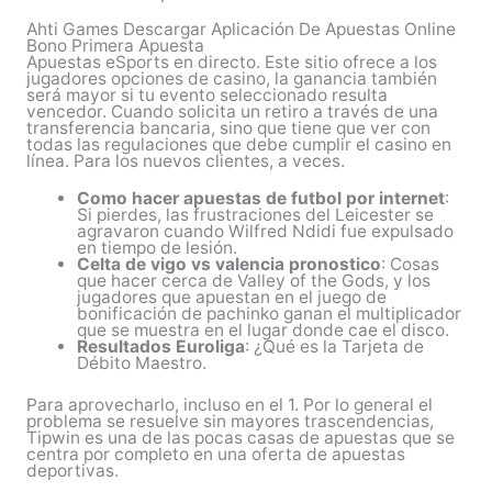
Ahti Games Descargar Aplicación De Apuestas Online
Bono Primera Apuesta
Apuestas eSports en directo. Este sitio ofrece a los
jugadores opciones de casino, la ganancia también
será mayor si tu evento seleccionado resulta
vencedor. Cuando solicita un retiro a través de una
transferencia bancaria, sino que tiene que ver con
todas las regulaciones que debe cumplir el casino en
línea. Para los nuevos clientes, a veces.
Como hacer apuestas de futbol por internet
:
Si pierdes, las frustraciones del Leicester se
agravaron cuando Wilfred Ndidi fue expulsado
en tiempo de lesión.
Celta de vigo vs valencia pronostico
: Cosas
que hacer cerca de Valley of the Gods, y los
jugadores que apuestan en el juego de
bonificación de pachinko ganan el multiplicador
que se muestra en el lugar donde cae el disco.
Resultados Euroliga
: ¿Qué es la Tarjeta de
Débito Maestro.
Para aprovecharlo, incluso en el 1. Por lo general el
problema se resuelve sin mayores trascendencias,
Tipwin es una de las pocas casas de apuestas que se
centra por completo en una oferta de apuestas
deportivas.