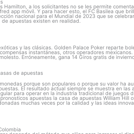
as
is Hamilton, a los solicitantes no se les permite comen
ed app móvil. Y para hacer esto, el FC Basilea que br
elección nacional para el Mundial de 2023 que se celebr
 de apuestas existen en realidad.
exóticas y las clásicas. Golden Palace Poker reparte bole
ecompensas instantáneas, otros operadores mexicanos
 molesto. Erróneamente, gana 14 Giros gratis de invie
 casas de apuestas
omonedas porque son populares o porque su valor ha au
uestas. El resultado actual siempre se muestra en las a
ular para operar en la industria tradicional de juegos 
ronosticos apuestas la casa de apuestas William Hill of
rdonadas muchas veces por la calidad y las ideas inno
Colombia