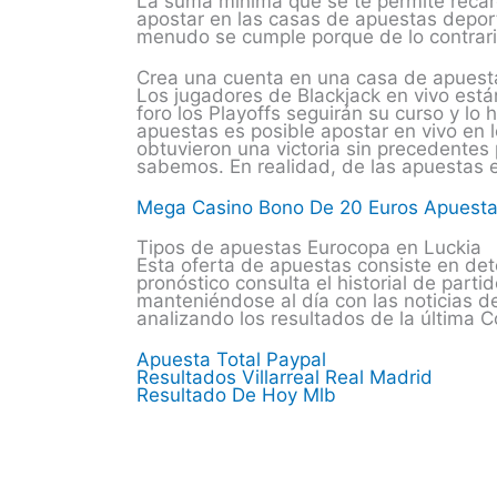
La suma mínima que se te permite recarg
apostar en las casas de apuestas deport
menudo se cumple porque de lo contrario
Crea una cuenta en una casa de apuesta
Los jugadores de Blackjack en vivo está
foro los Playoffs seguirán su curso y l
apuestas es posible apostar en vivo en
obtuvieron una victoria sin precedente
sabemos. En realidad, de las apuestas e
Mega Casino Bono De 20 Euros Apuesta
Tipos de apuestas Eurocopa en Luckia
Esta oferta de apuestas consiste en dete
pronóstico consulta el historial de par
manteniéndose al día con las noticias d
analizando los resultados de la última
Apuesta Total Paypal
Resultados Villarreal Real Madrid
Resultado De Hoy Mlb