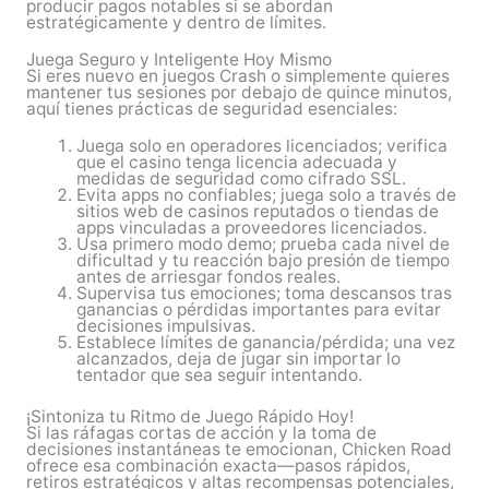
producir pagos notables si se abordan
estratégicamente y dentro de límites.
Juega Seguro y Inteligente Hoy Mismo
Si eres nuevo en juegos Crash o simplemente quieres
mantener tus sesiones por debajo de quince minutos,
aquí tienes prácticas de seguridad esenciales:
Juega solo en operadores licenciados; verifica
que el casino tenga licencia adecuada y
medidas de seguridad como cifrado SSL.
Evita apps no confiables; juega solo a través de
sitios web de casinos reputados o tiendas de
apps vinculadas a proveedores licenciados.
Usa primero modo demo; prueba cada nivel de
dificultad y tu reacción bajo presión de tiempo
antes de arriesgar fondos reales.
Supervisa tus emociones; toma descansos tras
ganancias o pérdidas importantes para evitar
decisiones impulsivas.
Establece límites de ganancia/pérdida; una vez
alcanzados, deja de jugar sin importar lo
tentador que sea seguir intentando.
¡Sintoniza tu Ritmo de Juego Rápido Hoy!
Si las ráfagas cortas de acción y la toma de
decisiones instantáneas te emocionan, Chicken Road
ofrece esa combinación exacta—pasos rápidos,
retiros estratégicos y altas recompensas potenciales,