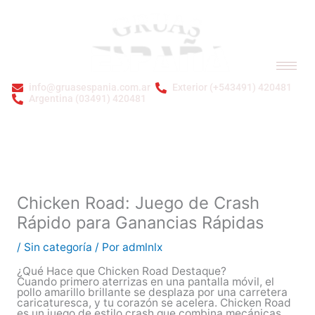
Ir
al
contenido
info@gruasespania.com.ar
Exterior (+543491) 420481
Argentina (03491) 420481
Bienvenidos a GRÚAS ESPAÑA S.A.
Chicken Road: Juego de Crash
Rápido para Ganancias Rápidas
/
Sin categoría
/ Por
admlnlx
¿Qué Hace que Chicken Road Destaque?
Cuando primero aterrizas en una pantalla móvil, el
pollo amarillo brillante se desplaza por una carretera
caricaturesca, y tu corazón se acelera. Chicken Road
es un juego de estilo crash que combina mecánicas