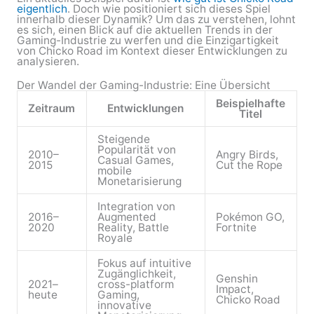
eigentlich
. Doch wie positioniert sich dieses Spiel
innerhalb dieser Dynamik? Um das zu verstehen, lohnt
es sich, einen Blick auf die aktuellen Trends in der
Gaming-Industrie zu werfen und die Einzigartigkeit
von Chicko Road im Kontext dieser Entwicklungen zu
analysieren.
Der Wandel der Gaming-Industrie: Eine Übersicht
Beispielhafte
Zeitraum
Entwicklungen
Titel
Steigende
Popularität von
2010–
Angry Birds,
Casual Games,
2015
Cut the Rope
mobile
Monetarisierung
Integration von
2016–
Augmented
Pokémon GO,
2020
Reality, Battle
Fortnite
Royale
Fokus auf intuitive
Zugänglichkeit,
Genshin
2021–
cross-platform
Impact,
heute
Gaming,
Chicko Road
innovative