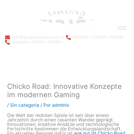
Ir
al
contenido
info@gruasespania.com.ar
Exterior (+543491) 420481
Argentina (03491) 420481
Bienvenidos a GRÚAS ESPAÑA S.A.
Chicko Road: Innovative Konzepte
im modernen Gaming
/
Sin categoría
/ Por
admlnlx
Die Welt der mobilen Spiele ist seit über einem
Jahrzehnt durch einen rasanten Wandel geprägt.
Innovationen, kreative Ansätze und technologische
Fortschritte bestimmen die Entwicklungslandschaft.
Ein aktuelles Beispiel dafür ist
wie gut ist Chicko Road