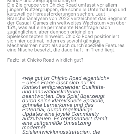
Markt- und Zielgruppenanalyse
Die Zielgruppe von Chicko Road umfasst vor allem
jüngere Nutzergruppen, die schnelle Unterhaltung und
kurzweilige Herausforderungen suchen. Laut
Branchenanalysen von 2023 verzeichnet das Segment
der Casual-Games ein weltweites Wachstum von über
15%, was auf eine permanente Nachfrage nach
zugänglichen, aber dennoch originellen
Spielekonzepten hinweist. Chicko Road positioniert
sich hier optimal, indem es sowohl gängige
Mechanismen nutzt als auch durch spezielle Features
eine Nische besetzt, die dauerhaft im Trend liegt.
Fazit: Ist Chicko Road wirklich gut?
«wie gut ist Chicko Road eigentlich»
– diese Frage lässt sich nur im
Kontext entsprechender Qualitäts-
und Innovationskriterien
beantworten. Das Spiel überzeugt
durch seine klarevisuelle Sprache,
schnelle Lernerkurve und das
Potenzial, durch regelmäßige
Updates eine loyale Community
aufzubauen. Es repräsentiert damit
eine zeitgemäße Umsetzung
moderner
Spielentwicklungsstrategien, die