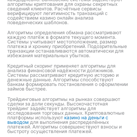
алгоритмы криптования для охраны секретных
сведений клиентов. Расчётные сервисы
верифицируют легитимность транзакций с
содействием казино онлайн анализа
поведенческих шаблонов.
Алгоритмы определения обмана рассматривают
каждую платёж в формате текущего момента.
Системы учитывают местоположение, размер
платежа и хронику приобретений. Подозрительные
транзакции останавливаются автоматически для
избежания материальных убытков.
Кредитный скоринг применяет алгоритмы для
анализа финансовой надёжности должников.
Системы рассматривают кредитную историю и
денежные данные. Алгоритмы способствуют
банкам формировать постановления о оформлении
займов быстрее.
Трейдинговые алгоритмы на рынках совершают
сделки за доли секунды. Высокочастотная
трейдинг задействует алгоритмы для
исследования торговых данных. Криптовалютные
платформы используют
казино на деньги с
выводом
для выполнения распределённых
платежей. Алгоритмы совершенствуют взносы и
быстроту осуществления платежей.