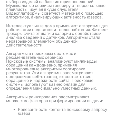
выбора изделий на базе истории посещений.
Музыкальные сервисы генерируют персональные
плейлисты, изучая вкусы слушателя.
Видеоплатформы советуют материал с помощью
алгоритмов, анализирующих активность юзеров.
Интеллектуальные дома применяют алгоритмы для
роботизации подсветки и теплоснабжения. Фитнес-
трекеры считают шаги и калории с содействием
анализа сведений с датчиков. Алгоритмы стали
неразрывной элементом обыденной
действительности.
Алгоритмы в поисковых системах и
рекомендательных сервисах
Поисковые системы анализируют миллиарды
обращений каждодневно, применяя
многоуровневые алгоритмы сортировки
результатов. Эти алгоритмы рассматривают
содержимое веб-страниц, их соответствие
обращению и надёжность сайта. Поисковые
системы используют казино онлайн для
определения максимально уместных данных.
Алгоритмы ранжирования рассматривают
множество факторов при формировании выдачи:
Релевантность контента поисковому запросу
юзера