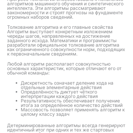
алгоритмов машинного обучения и синтетического
интеллекта. Эти алгоритмы рассматривают
закономерности и строят прогнозы на фундаменте
огромных наборов сведений.
Толкование алгоритма и его главные свойства
Алгоритм выступает конкретным изложением
череды шагов, направленных на достижение
заданного исхода. Математики и программисты
разработали официальное толкование алгоритма
как ограниченного совокупности норм, подходящих
к первоначальным сведениям.
Любой алгоритм располагает совокупностью
основных характеристик, которые отличают его от
обычной команды:
Дискретность означает деление хода на
отдельные элементарные действия
Определённость диктует чёткого
интерпретации каждого действия
Результативность обеспечивает получение
итога за определённое количество действий
Массовость позволяет применять алгоритм к
целому классу задач
Детерминированные алгоритмы всегда генерируют
идентичный итог при одних и тех же стартовых