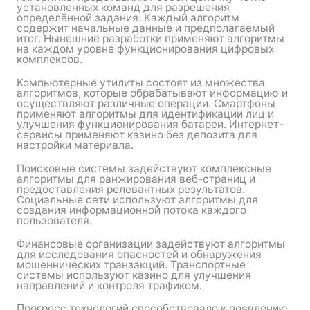
установленных команд для разрешения
определённой задания. Каждый алгоритм
содержит начальные данные и предполагаемый
итог. Нынешние разработки применяют алгоритмы
на каждом уровне функционирования цифровых
комплексов.
Компьютерные утилиты состоят из множества
алгоритмов, которые обрабатывают информацию и
осуществляют различные операции. Смартфоны
применяют алгоритмы для идентификации лиц и
улучшения функционирования батареи. Интернет-
сервисы применяют казино без депозита для
настройки материала.
Поисковые системы задействуют комплексные
алгоритмы для ранжирования веб-страниц и
предоставления релевантных результатов.
Социальные сети используют алгоритмы для
создания информационной потока каждого
пользователя.
Финансовые организации задействуют алгоритмы
для исследования опасностей и обнаружения
мошеннических транзакций. Транспортные
системы используют казино для улучшения
направлений и контроля трафиком.
Прогресс технологий способствовало к появлению