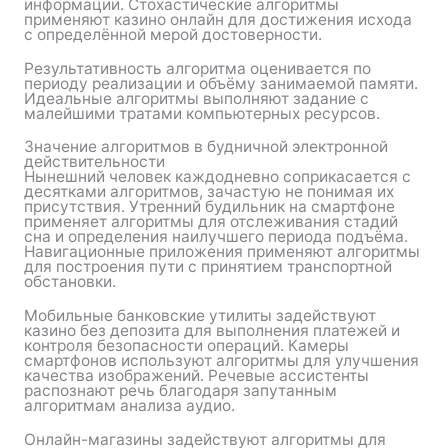
информации. Стохастические алгоритмы
применяют казино онлайн для достижения исхода
с определённой мерой достоверности.
Результативность алгоритма оценивается по
периоду реализации и объёму занимаемой памяти.
Идеальные алгоритмы выполняют задание с
малейшими тратами компьютерных ресурсов.
Значение алгоритмов в будничной электронной
действительности
Нынешний человек каждодневно соприкасается с
десятками алгоритмов, зачастую не понимая их
присутствия. Утренний будильник на смартфоне
применяет алгоритмы для отслеживания стадий
сна и определения наилучшего периода подъёма.
Навигационные приложения применяют алгоритмы
для построения пути с принятием транспортной
обстановки.
Мобильные банковские утилиты задействуют
казино без депозита для выполнения платежей и
контроля безопасности операций. Камеры
смартфонов используют алгоритмы для улучшения
качества изображений. Речевые ассистенты
распознают речь благодаря запутанным
алгоритмам анализа аудио.
Онлайн-магазины задействуют алгоритмы для