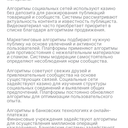
Алгоритмы социальных сетей используют казино
без депозита для ранжирования публикаций
товарищей и сообществ. Системы рассматривают
актуальность контента и известность публициста.
Видеоматериал часто приобретает приоритет в
списке благодаря алгоритмам продвижения.
Маркетинговые алгоритмы подбирают нужную
публику на основе увлечений и активности
пользователей. Платформы применяют алгоритмы
для противостояния с нежелательным материалом
и спамом. Системы модерации самостоятельно
определяют несоблюдения норм сообщества.
Алгоритмы советуют свежих друзей и
привлекательные сообщества на основе
существующих связей. Социальные сети
задействуют казино для изучения структуры
социальных соединений и выявления общих
предпочтений. Платформы постоянно обновляют
алгоритмы для оптимизации пользовательского
опыта.
Алгоритмы в банковских технологиях и онлайн-
платежах
Финансовые учреждения задействуют алгоритмы
для осуществления миллионов операций
каждодневно. Банковские системы задействуют