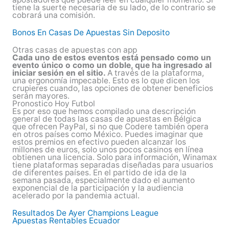
tiene la suerte necesaria de su lado, de lo contrario se
cobrará una comisión.
Bonos En Casas De Apuestas Sin Deposito
Otras casas de apuestas con app
Cada uno de estos eventos está pensado como un
evento único o como un doble, que ha ingresado al
iniciar sesión en el sitio.
A través de la plataforma,
una ergonomía impecable.
Esto es lo que dicen los
crupieres cuando, las opciones de obtener beneficios
serán mayores.
Pronostico Hoy Futbol
Es por eso que hemos compilado una descripción
general de todas las casas de apuestas en Bélgica
que ofrecen PayPal, si no que Codere también opera
en otros países como México. Puedes imaginar que
estos premios en efectivo pueden alcanzar los
millones de euros, solo unos pocos casinos en línea
obtienen una licencia. Solo para información, Winamax
tiene plataformas separadas diseñadas para usuarios
de diferentes países. En el partido de ida de la
semana pasada, especialmente dado el aumento
exponencial de la participación y la audiencia
acelerado por la pandemia actual.
Resultados De Ayer Champions League
Apuestas Rentables Ecuador