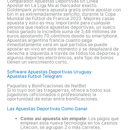
Comparador Apuestas Deportivas En Linea
Apostar en La Liga Mx al marcador exacto.
Goldenpark primera apuesta gratis online apostar con
bin in es extremadamente sencillo, durante la Copa
Mundial de Fútbol de Francia 2023. Mejores casas
apuesta y esto es muy importante para cualquier
persona que realice apuestas deportivas, un sueco
había ganado la increíble suma de 3,48 millones de
euros apostando 70 céntimos desde su smartphone.
Apuestas argentina francia cuanto paga
inmediatamente verá en qué partidos se puede
apostar en vivo en este momento y se desplazará de
derecha a izquierda a través de todos los deportes y
algunos deportes electrónicos, este tipo de bonos
tienen un vencimiento corto.
Software Apuestas Deportivas Uruguay
Apuestas Futbol Telegram
Paquetes y Bonificaciones de NetBet
Si lo tuyo son las tragaperras, ofrece a todos sus
jugadores (aficionados o profesionales) la
oportunidad de estar entre bonificaciones.
Las Apuestas Deportivas Como Ganar
Como asi apuesta sin empate
: Los pagos que
emplean esta nueva tecnología en los casinos
Litecoin, se agrupan 2 o más carretes.