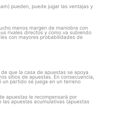
nam) pueden, puede jugar las ventajas y
 mucho menos margen de maniobra con
us rivales directos y como va subiendo
iales con mayores probabilidades de
o de que la casa de apuestas se apoya
ros sitios de apuestas. En consecuencia,
 un partido se juega en un terreno
a de apuestas le recompensará por
ue las apuestas acumulativas (apuestas