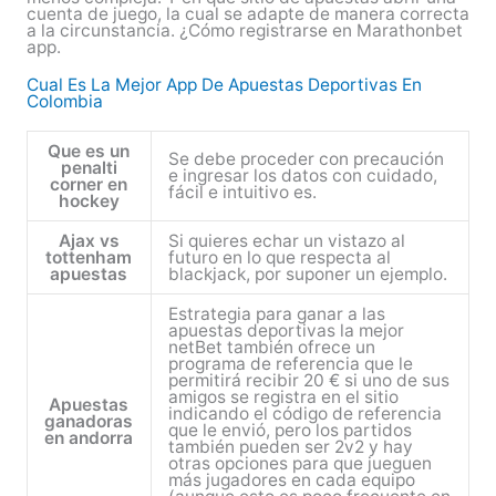
cuenta de juego, la cual se adapte de manera correcta
a la circunstancia. ¿Cómo registrarse en Marathonbet
app.
Cual Es La Mejor App De Apuestas Deportivas En
Colombia
Que es un
Se debe proceder con precaución
penalti
e ingresar los datos con cuidado,
corner en
fácil e intuitivo es.
hockey
Ajax vs
Si quieres echar un vistazo al
tottenham
futuro en lo que respecta al
apuestas
blackjack, por suponer un ejemplo.
Estrategia para ganar a las
apuestas deportivas la mejor
netBet también ofrece un
programa de referencia que le
permitirá recibir 20 € si uno de sus
amigos se registra en el sitio
Apuestas
indicando el código de referencia
ganadoras
que le envió, pero los partidos
en andorra
también pueden ser 2v2 y hay
otras opciones para que jueguen
más jugadores en cada equipo