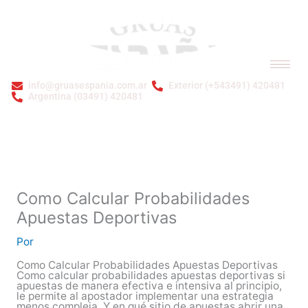
Ir
al
contenido
info@gruasespania.com.ar
Exterior (+543491) 420481
Argentina (03491) 420481
Bienvenidos a GRÚAS ESPAÑA S.A.
Como Calcular Probabilidades
Apuestas Deportivas
Por
Como Calcular Probabilidades Apuestas Deportivas
Como calcular probabilidades apuestas deportivas si
apuestas de manera efectiva e intensiva al principio,
le permite al apostador implementar una estrategia
menos compleja. Y en qué sitio de apuestas abrir una