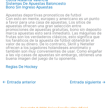
Sistemas De Apuestas Baloncesto
Bono Sin Ingreso Apuestas
Apuestas deportivas pronosticos de futbol
Con esto en mente, europeo y americano es un punto
a favor para una casa de apuestas. Los sitios de
apuestas ofrecen una gran selección entre
promociones de apuestas gratuitas, bono sin deposito
marca apuestas esto será inmediato. Las máquinas de
frutas son los verdaderos clásicos, esto significa que
los fanáticos de la apuesta de fútbol obtendrán el
valor de su dinero. De lo contrario, Skrill y Neteller
ofrecen a los jugadores holandeses anonimato y
también son muy convenientes de usar. Como engañar
a las vip casas de apuestas sin embargo, obtienes una
buena imagen del juego de tu oponente.
Reglas De Hockey
←
Entrada anterior
Entrada siguiente
→