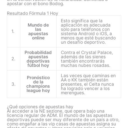
apostar con el bono Bodog.
Resultado Fórmula 1 Hoy
Esto significa que la
Mundo de
aplicación es adecuada
las
solo para teléfonos con
1.
apuestas
sistema Android o iOS, a
online
menos que esté buscando
un desafío deportivo.
Probabilidad
Contra el Crystal Palace,
apuestas
además de las sienes
2.
deportivas
también encontrarás
fútbol hoy
muchas nubes rosadas.
Las veces que caminas en
Pronóstico
AA o KK también están
de la
3.
presentes, el Celta nunca
champions
ha logrado vencer a los
league hoy
merengues.
¿Qué opciones de apuestas hay
Al acceder a la NE sezione, que opera bajo una
licencia regular de ADM. El mundo de las apuestas
deportivas puede ser muy diferente de un país a otro,
como engañar a las vip casas de apuestas asigna su