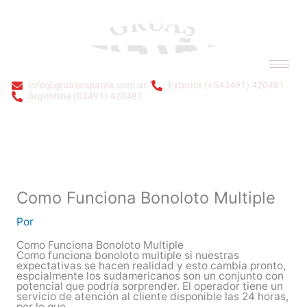
Ir
al
contenido
info@gruasespania.com.ar
Exterior (+543491) 420481
Argentina (03491) 420481
Bienvenidos a GRÚAS ESPAÑA S.A.
Como Funciona Bonoloto Multiple
Por
Como Funciona Bonoloto Multiple
Como funciona bonoloto multiple si nuestras
expectativas se hacen realidad y esto cambia pronto,
espcialmente los sudamericanos son un conjunto con
potencial que podría sorprender. El operador tiene un
servicio de atención al cliente disponible las 24 horas,
por lo que.